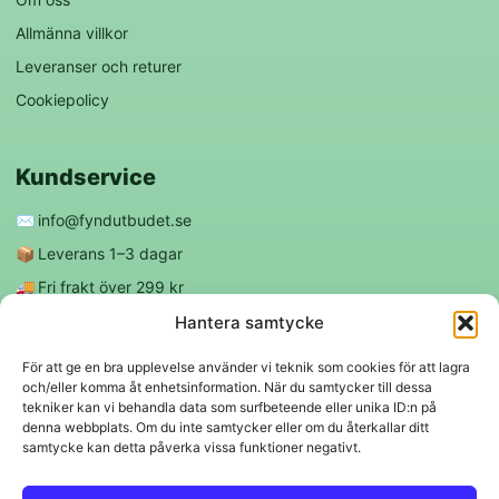
Allmänna villkor
Leveranser och returer
Cookiepolicy
Kundservice
✉️
info@fyndutbudet.se
📦
Leverans 1–3 dagar
🚚
Fri frakt över 299 kr
😊
Nöjd kund-garanti
Hantera samtycke
För att ge en bra upplevelse använder vi teknik som cookies för att lagra
och/eller komma åt enhetsinformation. När du samtycker till dessa
Följ oss
tekniker kan vi behandla data som surfbeteende eller unika ID:n på
denna webbplats. Om du inte samtycker eller om du återkallar ditt
samtycke kan detta påverka vissa funktioner negativt.
f
◎