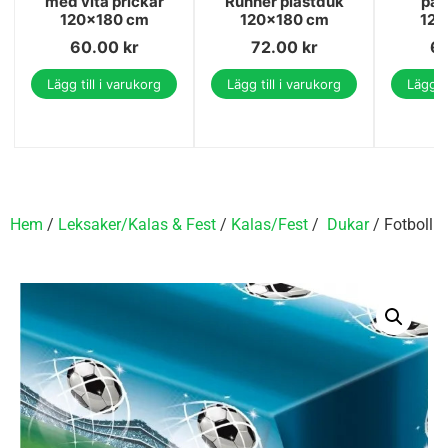
med vita prickar
Runner plastduk
pap
120x180 cm
120x180 cm
120
60.00
kr
72.00
kr
6
Lägg till i varukorg
Lägg till i varukorg
Lägg ti
Hem
/
Leksaker/Kalas & Fest
/
Kalas/Fest
/
Dukar
/ Fotboll 