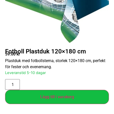
Fotboll Plastduk 120×180 cm
59.00
kr
Plastduk med fotbollstema, storlek 120×180 cm, perfekt
för fester och evenemang.
Leveranstid 5-10 dagar
Lägg till i varukorg