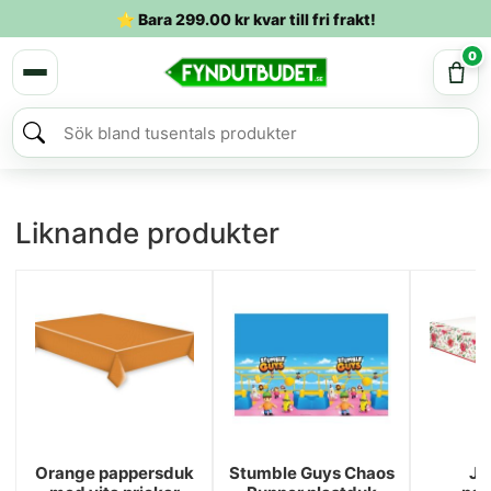
⭐ Bara
299.00
kr
kvar till fri frakt!
0
Liknande produkter
Orange pappersduk
Stumble Guys Chaos
Ju