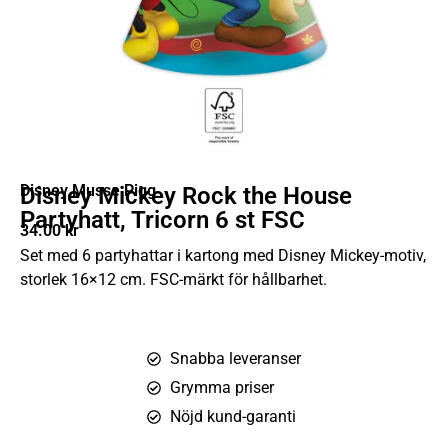
Disney Musse Pigg
Disney Mickey Rock the House
Partyhatt, Tricorn 6 st FSC
34.00
kr
Set med 6 partyhattar i kartong med Disney Mickey-motiv,
storlek 16×12 cm. FSC-märkt för hållbarhet.
Snabba leveranser
Grymma priser
Nöjd kund-garanti