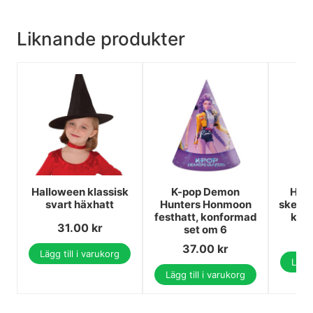
Liknande produkter
Halloween klassisk
K-pop Demon
Hall
svart häxhatt
Hunters Honmoon
skelet
festhatt, konformad
kost
31.00
kr
set om 6
37.00
kr
Lägg till i varukorg
Lägg 
Lägg till i varukorg