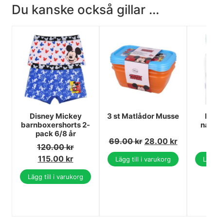
Du kanske också gillar ...
Disney Mickey
3 st Matlådor Musse
Dis
barnboxershorts 2-
napp
pack 6/8 år
69.00
kr
28.00
kr
1
120.00
kr
115.00
kr
Lägg till i varukorg
Lägg 
Lägg till i varukorg