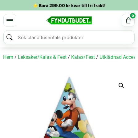
⭐ Bara
299.00
kr
kvar till fri frakt!
0
Hem
/
Leksaker/Kalas & Fest
/
Kalas/Fest
/
Utklädnad Access