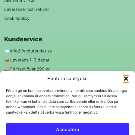
Allmänna villkor
Leveranser och returer
Cookiepolicy
Kundservice
✉️
info@fyndutbudet.se
📦
Leverans 1–3 dagar
🚚
Fri frakt över 299 kr
😊
Nöjd kund-garanti
Hantera samtycke
För att ge en bra upplevelse använder vi teknik som cookies för att lagra
och/eller komma åt enhetsinformation. När du samtycker till dessa
Följ oss
tekniker kan vi behandla data som surfbeteende eller unika ID:n på
denna webbplats. Om du inte samtycker eller om du återkallar ditt
samtycke kan detta påverka vissa funktioner negativt.
f
◎
Acceptera
Trygga betalningar