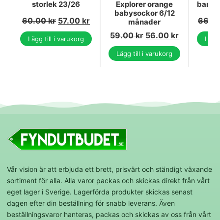
storlek 23/26
Explorer orange
barns
babysockor 6/12
60.00
kr
57.00
kr
66.0
månader
59.00
kr
56.00
kr
Lägg till i varukorg
Lägg 
Lägg till i varukorg
Vår vision är att erbjuda ett brett, prisvärt och ständigt växande
sortiment för alla. Alla varor packas och skickas direkt från vårt
eget lager i Sverige. Lagerförda produkter skickas senast
dagen efter din beställning för snabb leverans. Även
beställningsvaror hanteras, packas och skickas av oss från vårt