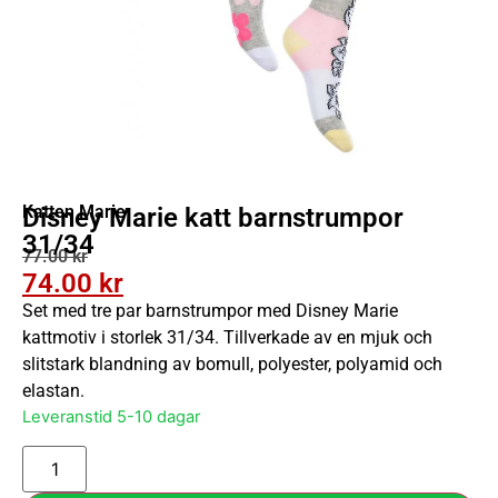
Katten Marie
Disney Marie katt barnstrumpor
31/34
77.00
kr
74.00
kr
Set med tre par barnstrumpor med Disney Marie
kattmotiv i storlek 31/34. Tillverkade av en mjuk och
slitstark blandning av bomull, polyester, polyamid och
elastan.
Leveranstid 5-10 dagar