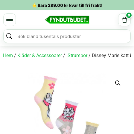
⭐ Bara
299.00
kr
kvar till fri frakt!
0
Hem
/
Kläder & Accessoarer
/
Strumpor
/ Disney Marie katt 