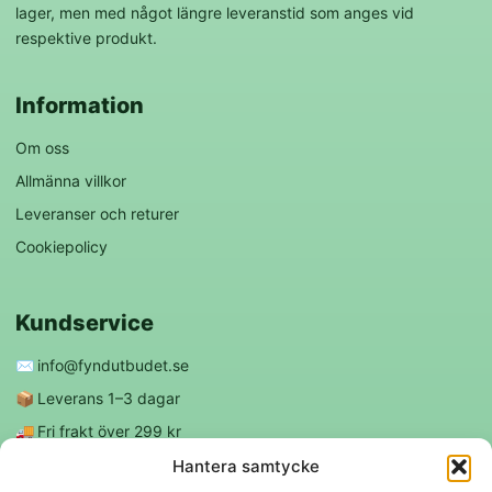
lager, men med något längre leveranstid som anges vid
respektive produkt.
Information
Om oss
Allmänna villkor
Leveranser och returer
Cookiepolicy
Kundservice
✉️
info@fyndutbudet.se
📦
Leverans 1–3 dagar
🚚
Fri frakt över 299 kr
😊
Nöjd kund-garanti
Hantera samtycke