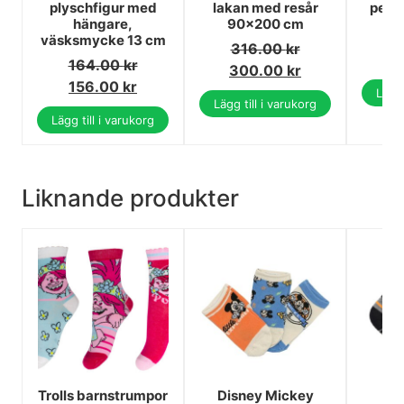
plyschfigur med
lakan med resår
penn
hängare,
90x200 cm
1
väsksmycke 13 cm
316.00
kr
1
164.00
kr
300.00
kr
156.00
kr
Lägg 
Lägg till i varukorg
Lägg till i varukorg
Liknande produkter
Trolls barnstrumpor
Disney Mickey