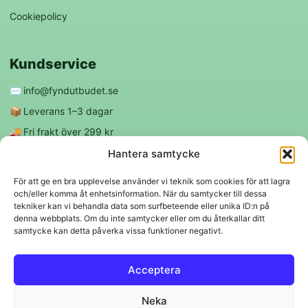
Cookiepolicy
Kundservice
✉️
info@fyndutbudet.se
📦
Leverans 1–3 dagar
🚚
Fri frakt över 299 kr
😊
Nöjd kund-garanti
Hantera samtycke
För att ge en bra upplevelse använder vi teknik som cookies för att lagra
och/eller komma åt enhetsinformation. När du samtycker till dessa
Följ oss
tekniker kan vi behandla data som surfbeteende eller unika ID:n på
denna webbplats. Om du inte samtycker eller om du återkallar ditt
samtycke kan detta påverka vissa funktioner negativt.
f
◎
Acceptera
Trygga betalningar
Neka
Klarna
VISA
Mastercard
Swish