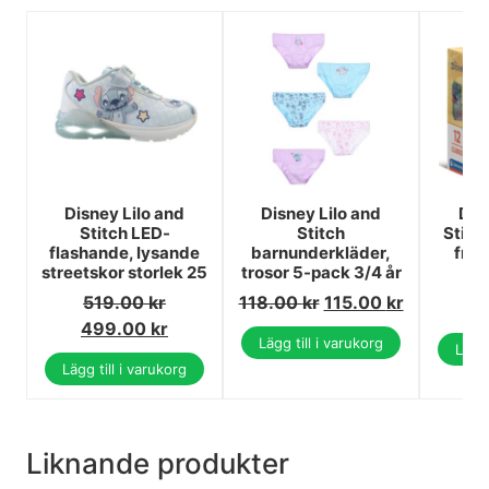
Disney Lilo and
Disney Lilo and
Dis
Stitch LED-
Stitch
Stitc
flashande, lysande
barnunderkläder,
från
streetskor storlek 25
trosor 5-pack 3/4 år
1
519.00
kr
118.00
kr
115.00
kr
1
499.00
kr
Lägg till i varukorg
Lägg 
Lägg till i varukorg
Liknande produkter