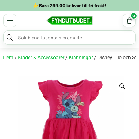
⭐ Bara
299.00
kr
kvar till fri frakt!
0
Hem
/
Kläder & Accessoarer
/
Klänningar
/ Disney Lilo och S