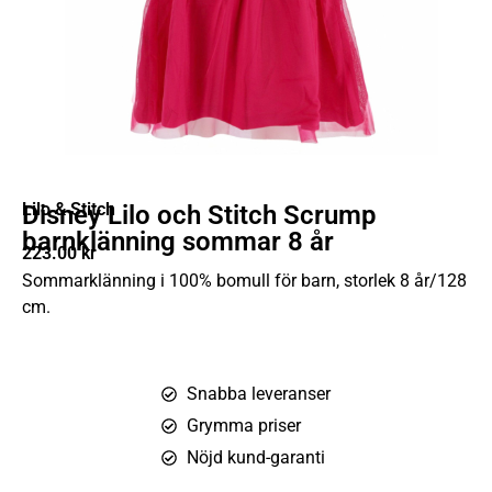
Lilo & Stitch
Disney Lilo och Stitch Scrump
barnklänning sommar 8 år
223.00
kr
Sommarklänning i 100% bomull för barn, storlek 8 år/128
cm.
Snabba leveranser
Grymma priser
Nöjd kund-garanti