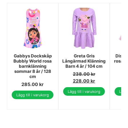
Gabbys Dockskåp
Greta Gris
Disne
Bubbly World rosa
Långärmad Klänning
rosa k
barnklänning
Barn 4 år / 104 cm
sommar 8 år / 128
238.00
kr
1
cm
228.00
kr
1
285.00
kr
Lägg till i varukorg
Lägg 
Lägg till i varukorg