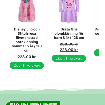
Disney Lilo och
Greta Gris
Disne
Stitch rosa
blomklänning för
somm
lövmönstrad
barn 8 år / 128 cm
å
barnklänning
238.00
kr
2
sommar 5 år / 110
228.00
kr
cm
Lägg 
223.00
kr
Lägg till i varukorg
Lägg till i varukorg