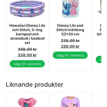
Hawaiian Disney Lilo
Disney Lilo and
Dis
och Stitch, 3-ring
Stitch tvättkorg
Stit
barnpool och
52x30 cm
bitar
strandboll / badboll
C
238.00
kr
set
1
226.00
kr
356.00
kr
1
338.00
kr
Lägg till i varukorg
Lägg 
Lägg till i varukorg
Liknande produkter