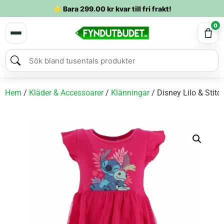
⭐ Bara
299.00
kr
kvar till fri frakt!
0
Hem
/
Kläder & Accessoarer
/
Klänningar
/ Disney Lilo & Stit