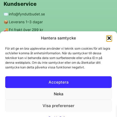
Kundservice
✉️
info@fyndutbudet.se
📦
Leverans 1–3 dagar
🚚
Fri frakt över 299 kr
😊
Nöjd kund-garanti
Hantera samtycke
För att ge en bra upplevelse använder vi teknik som cookies för att lagra
och/eller komma åt enhetsinformation. När du samtycker till dessa
Följ oss
tekniker kan vi behandla data som surfbeteende eller unika ID:n på
denna webbplats. Om du inte samtycker eller om du återkallar ditt
samtycke kan detta påverka vissa funktioner negativt.
f
◎
Acceptera
Trygga betalningar
Neka
Klarna
VISA
Mastercard
Swish
Visa preferenser
© 2026 EBM Fyndutbudet AB.