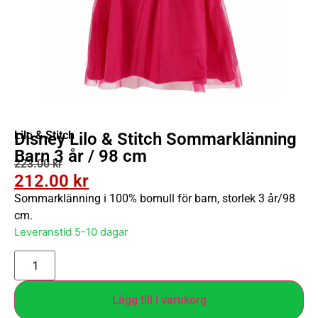
Lilo & Stitch
Disney Lilo & Stitch Sommarklänning
Barn 3 år / 98 cm
223.00
kr
212.00
kr
Sommarklänning i 100% bomull för barn, storlek 3 år/98
cm.
Leveranstid 5-10 dagar
Lägg till i varukorg