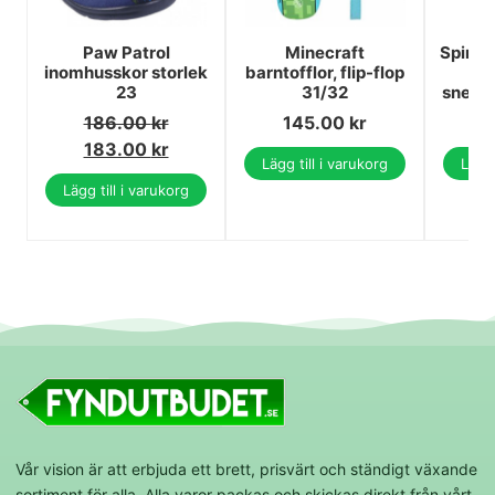
Paw Patrol
Minecraft
Spind
inomhusskor storlek
barntofflor, flip-flop
bl
23
31/32
sneake
186.00
kr
145.00
kr
1
183.00
kr
Lägg till i varukorg
Lägg 
Lägg till i varukorg
Vår vision är att erbjuda ett brett, prisvärt och ständigt växande
sortiment för alla. Alla varor packas och skickas direkt från vårt