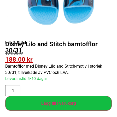
Lilo & Stitch
Disney Lilo and Stitch barntofflor
30/31
191.00
kr
188.00
kr
Barntofflor med Disney Lilo and Stitch-motiv i storlek
30/31, tillverkade av PVC och EVA.
Leveranstid 5-10 dagar
Lägg till i varukorg