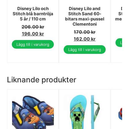
Disney Lilo och
Disney Lilo and
Dis
Stitch blå barntröja
Stitch Sand 60-
Stitc
5 år / 110 cm
bitars maxi-pussel
med 3 
Clementoni
206.00
kr
170.00
kr
1
196.00
kr
162.00
kr
Lägg 
Lägg till i varukorg
Lägg till i varukorg
Liknande produkter