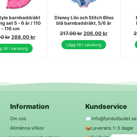
tyle barnbaddräkt
Disney Lilo och Stitch Bliss
g set 5 - 6 år / 110
blå barnbaddräkt, 5/6 år
- 116 cm
217.00
kr
206.00
kr
2
00
kr
288.00
kr
Lägg till i varukorg
 till i varukorg
Information
Kundservice
Om oss
✉️
info@fyndutbudet.se
Allmänna villkor
📦
Leverans 1–3 dagar