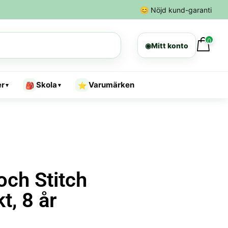
😊
Nöjd kund-garanti
0
◉
Mitt konto
er
Skola
Varumärken
🎒
⭐
▾
▾
och Stitch
t, 8 år