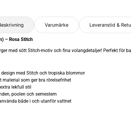
Beskrivning
Varumärke
Leveranstid & Retu
m) – Rosa Stitch
rger med sött Stitch-motiv och fina volangdetaljer! Perfekt för 
design med Stitch och tropiska blommor
terial som ger bra rörelsefrihet
ra lekfull stil
en, poolen och semestern
ända både i och utanför vattnet