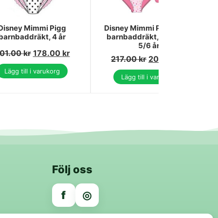
Disney Mimmi Pigg
Disney Mimmi Pigg Dotty
barnbaddräkt, 4 år
barnbaddräkt, simmare
5/6 år
01.00
kr
178.00
kr
217.00
kr
206.00
kr
Lägg till i varukorg
Lägg till i varukorg
Följ oss
f
◎