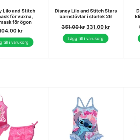
 Lilo and Stitch
Disney Lilo and Stitch Stars
D
ask för vuxna,
barnstövlar i storlek 26
kl
mask för ögon
351.00
kr
331.00
kr
104.00
kr
Lägg till i varukorg
 till i varukorg