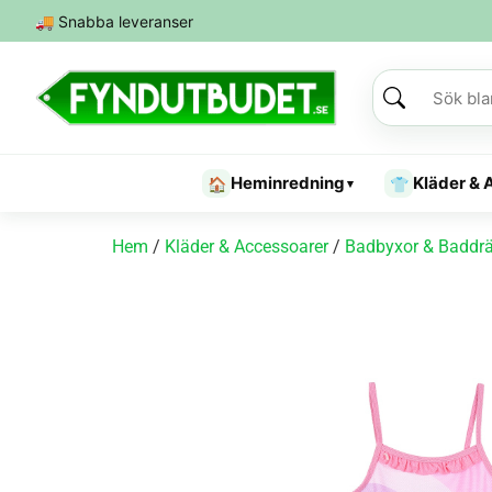
🚚
Snabba leveranser
Heminredning
Kläder & 
🏠
👕
▾
Hem
/
Kläder & Accessoarer
/
Badbyxor & Baddrä