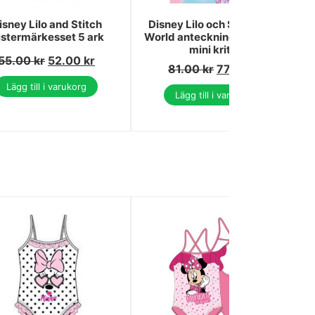
isney Lilo and Stitch
Disney Lilo och Stitch This
istermärkesset 5 ark
World anteckningsbok med
mini kritor
55.00
kr
52.00
kr
81.00
kr
77.00
kr
Lägg till i varukorg
Lägg till i varukorg