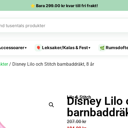
⭐ Bara
299.00
kr
kvar till fri frakt!
Accessoarer
Leksaker/Kalas & Fest
Rumsdoft
🎈
🌿
▾
▾
kter
/ Disney Lilo och Stitch barnbaddräkt, 8 år
Disney Lilo 
Lilo & Stitch
barnbaddräk
207.00
kr