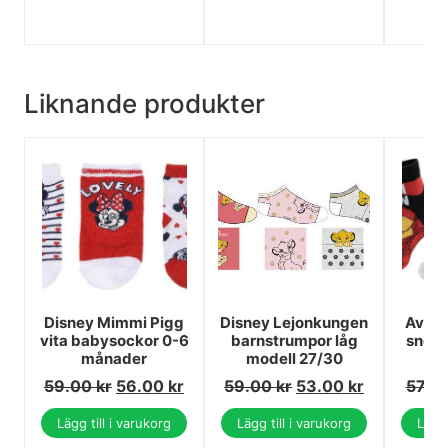
Liknande produkter
Disney Mimmi Pigg
Disney Lejonkungen
Aveng
vita babysockor 0-6
barnstrumpor låg
sneak
månader
modell 27/30
59.00
kr
56.00
kr
59.00
kr
53.00
kr
57.0
Lägg till i varukorg
Lägg till i varukorg
Lägg 