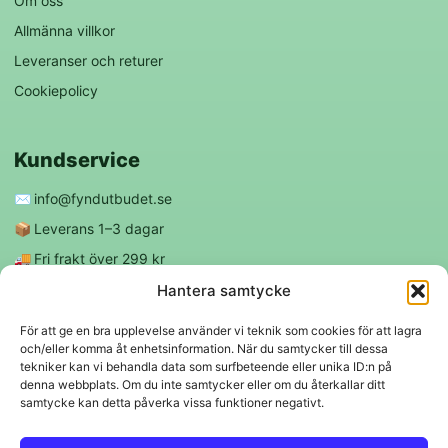
Om oss
Allmänna villkor
Leveranser och returer
Cookiepolicy
Kundservice
✉️
info@fyndutbudet.se
📦
Leverans 1–3 dagar
🚚
Fri frakt över 299 kr
😊
Nöjd kund-garanti
Hantera samtycke
För att ge en bra upplevelse använder vi teknik som cookies för att lagra
och/eller komma åt enhetsinformation. När du samtycker till dessa
Följ oss
tekniker kan vi behandla data som surfbeteende eller unika ID:n på
denna webbplats. Om du inte samtycker eller om du återkallar ditt
samtycke kan detta påverka vissa funktioner negativt.
f
◎