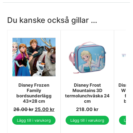
Du kanske också gillar ...
Disney Frozen
Disney Frost
Disney
Family
Mountains 3D
Wonde
bordsunderlägg
termolunchväska 24
föd
43x28 cm
cm
ban
26.00
kr
25.00
kr
218.00
kr
Lägg till i varukorg
Lägg till i varukorg
Lägg 