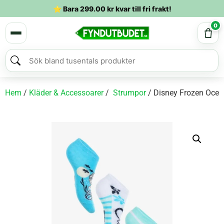
⭐ Bara
299.00
kr
kvar till fri frakt!
0
Hem
/
Kläder & Accessoarer
/
Strumpor
/ Disney Frozen Ocea