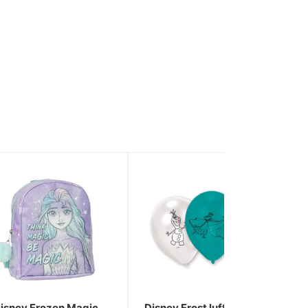
isney Frozen Magic
Disney Frost luftballonger,