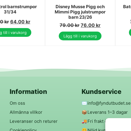
rol barnstrumpor
Disney Musse Pigg och
Bat
31/34
Mimmi Pigg julstrumpor
barn 23/26
00
kr
64.00
kr
79.00
kr
76.00
kr
 till i varukorg
Lägg till i varukorg
Information
Kundservice
Om oss
✉️
info@fyndutbudet.se
Allmänna villkor
📦
Leverans 1–3 dagar
Leveranser och returer
🚚
Fri frakt över 299 kr
Cookiepolicy
😊
Nöjd kund-garanti