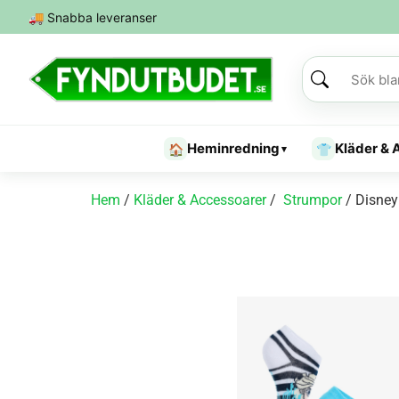
🚚
Snabba leveranser
Heminredning
Kläder & 
🏠
👕
▾
Hem
/
Kläder & Accessoarer
/
Strumpor
/ Disney