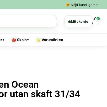
😊
Nöjd kund-garanti
0
◉
Mitt konto
er
Skola
Varumärken
🎒
⭐
▾
▾
zen Ocean
r utan skaft 31/34