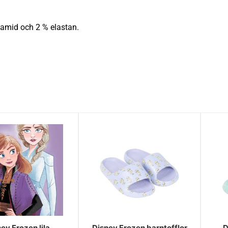
yamid och 2 % elastan.
ey Frozen lila
Disney Frozen barntofflor
D