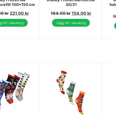
ecefilt 100x150 cm
30/31
hol
00
kr
221.00
kr
164.00
kr
154.00
kr
1
 till i varukorg
Lägg till i varukorg