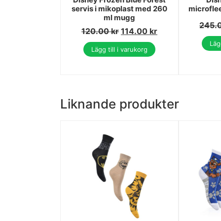
servis i mikoplast med 260
microfle
ml mugg
245.
120.00
kr
114.00
kr
Lägg
Lägg till i varukorg
Liknande produkter