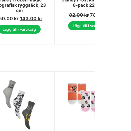
ografisk ryggsäck, 23
6-pack 22,8 cm
cm
82.00
kr
78.00
kr
50.00
kr
143.00
kr
Lägg till i varukorg
Lägg till i varukorg