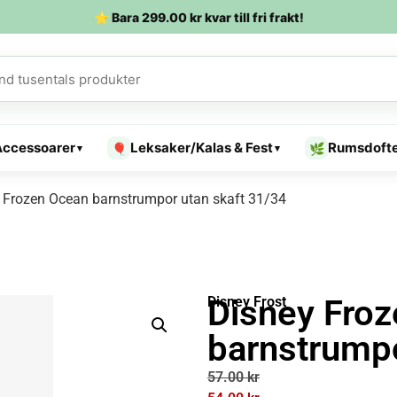
⭐ Bara
299.00
kr
kvar till fri frakt!
Accessoarer
Leksaker/Kalas & Fest
Rumsdoft
🎈
🌿
▾
▾
 Frozen Ocean barnstrumpor utan skaft 31/34
Disney Fro
Disney Frost
barnstrumpo
57.00
kr