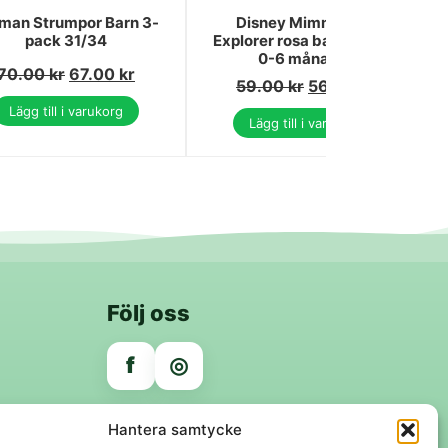
man Strumpor Barn 3-
Disney Mimmi Pigg
pack 31/34
Explorer rosa babysockor
0-6 månader
70.00
kr
67.00
kr
59.00
kr
56.00
kr
Lägg till i varukorg
Lägg till i varukorg
Följ oss
f
◎
Trygga betalningar
Hantera samtycke