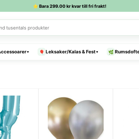
⭐ Bara
299.00
kr
kvar till fri frakt!
Accessoarer
Leksaker/Kalas & Fest
Rumsdoft
🎈
🌿
▾
▾