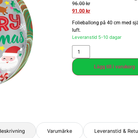
96.00
kr
91.00
kr
Folieballong på 40 cm med själ
luft.
Leveranstid 5-10 dagar
Lägg till i varukorg
Beskrivning
Varumärke
Leveranstid & Retu