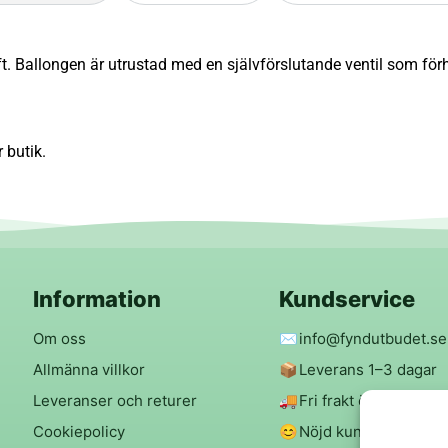
t. Ballongen är utrustad med en självförslutande ventil som förh
 butik.
Information
Kundservice
Om oss
✉️
info@fyndutbudet.se
Allmänna villkor
📦
Leverans 1–3 dagar
Leveranser och returer
🚚
Fri frakt över 299 kr
Cookiepolicy
😊
Nöjd kund-garanti