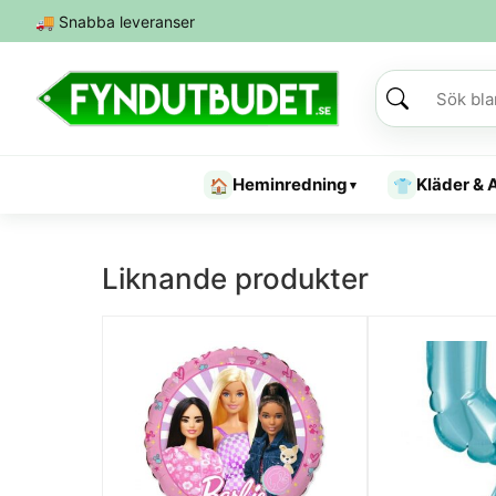
🚚
Snabba leveranser
Heminredning
Kläder & 
🏠
👕
▾
Liknande produkter