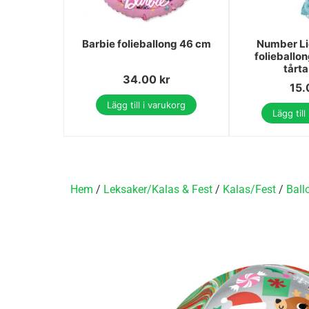
Barbie folieballong 46 cm
Number Li
folieballon
tårt
34.00
kr
15
Lägg till i varukorg
Lägg till
Hem
/
Leksaker/Kalas & Fest
/
Kalas/Fest
/
Ball