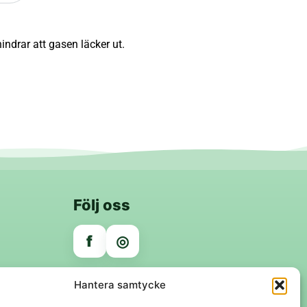
indrar att gasen läcker ut.
Följ oss
f
◎
Trygga betalningar
Hantera samtycke