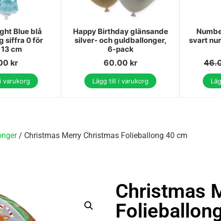
ght Blue blå
Happy Birthday glänsande
Number
g siffra 0 för
silver- och guldballonger,
svart nu
a 13 cm
6-pack
.00
kr
60.00
kr
46.
 i varukorg
Lägg till i varukorg
Läg
onger
/ Christmas Merry Christmas Folieballong 40 cm
Christmas 
Folieballon