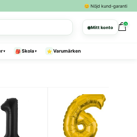
😊
Nöjd kund-garanti
0
◉
Mitt konto
er
Skola
Varumärken
🎒
⭐
▾
▾