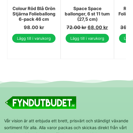
Colour Röd Blå Grön
Space Space
Rosa
Stjärna Folieballong
ballonger, 6 st 11 tum
Folieba
6-pack 46 cm
(27,5 cm)
98.00
kr
72.00
kr
68.00
kr
39.0
Lägg till i varukorg
Lägg till i varukorg
Lägg 
Vår vision är att erbjuda ett brett, prisvärt och ständigt växande
sortiment för alla. Alla varor packas och skickas direkt från vårt