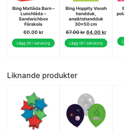
Bing Matlåda Barn –
Bing Hoppity Voosh
Bing
Lunchlåda –
handduk,
polarf
Sandwichbox
ansiktshandduk
1
Förskola
30x50 cm
1
60.00
kr
67.00
kr
64.00
kr
Lägg 
Lägg till i varukorg
Lägg till i varukorg
Liknande produkter