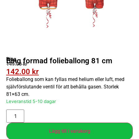
Bing
Bing formad folieballong 81 cm
149.00
kr
142.00
kr
Folieballong som kan fyllas med helium eller luft, med
självförslutande ventil för att behålla gasen. Storlek
81×63 cm.
Leveranstid 5-10 dagar
Lägg till i varukorg