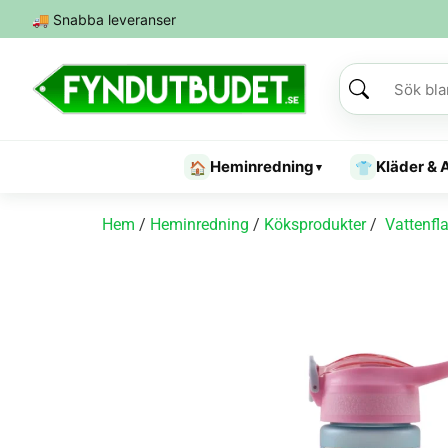
🚚
Snabba leveranser
Heminredning
Kläder & 
🏠
👕
▾
Hem
/
Heminredning
/
Köksprodukter
/
Vattenfl