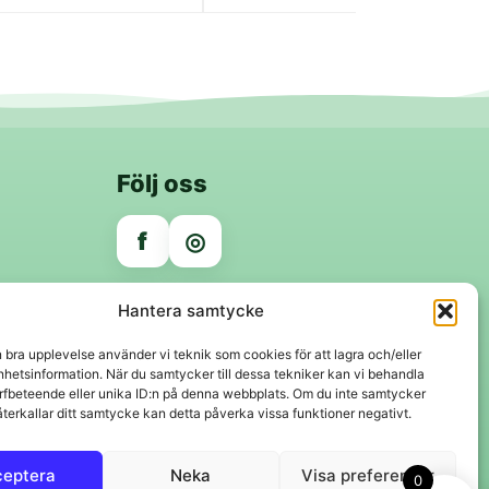
Följ oss
f
◎
Trygga betalningar
Hantera samtycke
Klarna
VISA
Mastercard
Swish
n bra upplevelse använder vi teknik som cookies för att lagra och/eller
hetsinformation. När du samtycker till dessa tekniker kan vi behandla
rfbeteende eller unika ID:n på denna webbplats. Om du inte samtycker
återkallar ditt samtycke kan detta påverka vissa funktioner negativt.
ceptera
Neka
Visa preferenser
0