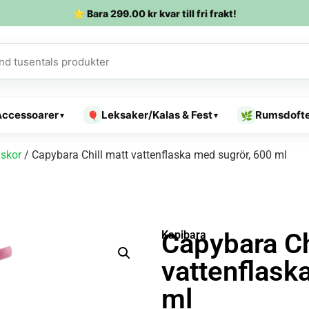
⭐ Bara
299.00
kr
kvar till fri frakt!
Accessoarer
Leksaker/Kalas & Fest
Rumsdoft
🎈
🌿
▾
▾
askor
/ Capybara Chill matt vattenflaska med sugrör, 600 ml
Capybara Ch
Kapibara
vattenflask
ml