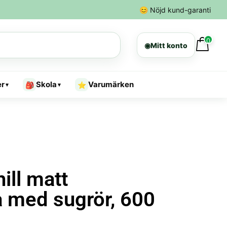
😊
Nöjd kund-garanti
0
◉
Mitt konto
er
Skola
Varumärken
🎒
⭐
▾
▾
ill matt
a med sugrör, 600