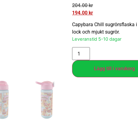
204.00
kr
194.00
kr
Capybara Chill sugrörsflaska i
lock och mjukt sugrör.
Leveranstid 5-10 dagar
Lägg till i varukorg