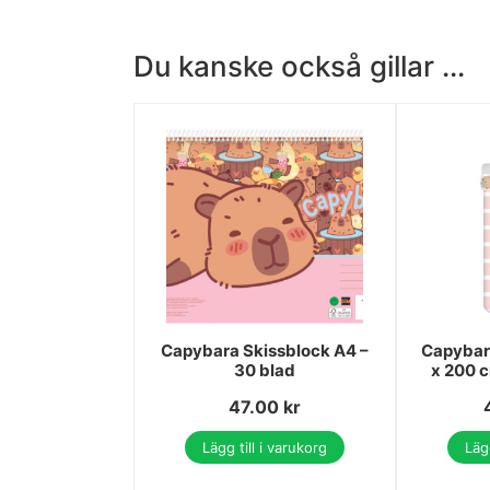
Du kanske också gillar ...
Capybara Skissblock A4 –
Capybar
30 blad
x 200 c
47.00
kr
Lägg till i varukorg
Lägg