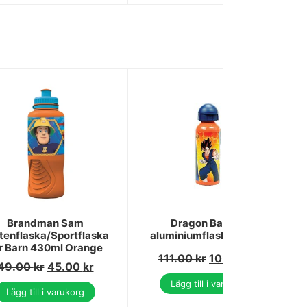
Brandman Sam
Dragon Ball Fire
tenflaska/Sportflaska
aluminiumflaska 520 ml
r Barn 430ml Orange
111.00
kr
105.00
kr
49.00
kr
45.00
kr
Lägg till i varukorg
Lägg till i varukorg