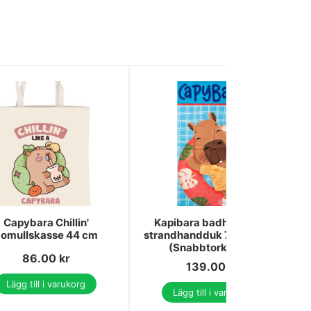
Capybara Chillin'
Kapibara badhandduk,
omullskasse 44 cm
strandhandduk 70x140 cm
(Snabbtorkande)
86.00
kr
139.00
kr
Lägg till i varukorg
Lägg till i varukorg