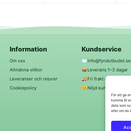
Information
Kundservice
Om oss
✉️
info@fyndutbudet.se
Allmänna villkor
📦
Leverans 1–3 dagar
Leveranser och returer
🚚
Fri frakt över 299 kr
Cookiepolicy
😊
Nöjd kund-garanti
För att ge e
komma åt en
data som su
eller om du 
Ac