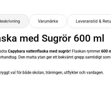
Beskrivning
Varumärke
Leveranstid & Retu
aska med Sugrör 600 ml
 söta
Capybara vattenflaska med sugrör
! Flaskan rymmer
600 
 bärhandtag. Den matta ytan ger ett bekvämt grepp samtidigt so
tt tryggt val för både skolan, träningen, utflykter och vardagen.