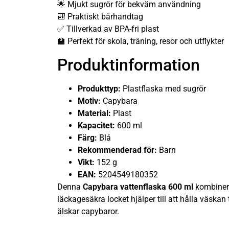
🌟 Mjukt sugrör för bekväm användning
🎒 Praktiskt bärhandtag
✅ Tillverkad av BPA-fri plast
🏫 Perfekt för skola, träning, resor och utflykter
Produktinformation
Produkttyp:
Plastflaska med sugrör
Motiv:
Capybara
Material:
Plast
Kapacitet:
600 ml
Färg:
Blå
Rekommenderad för:
Barn
Vikt:
152 g
EAN:
5204549180352
Denna
Capybara vattenflaska 600 ml
kombinera
läckagesäkra locket hjälper till att hålla väska
älskar capybaror.