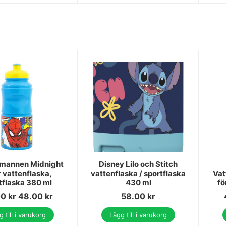
lmannen Midnight
Disney Lilo och Stitch
r vattenflaska,
vattenflaska / sportflaska
Vat
tflaska 380 ml
430 ml
fö
00
kr
48.00
kr
58.00
kr
 till i varukorg
Lägg till i varukorg