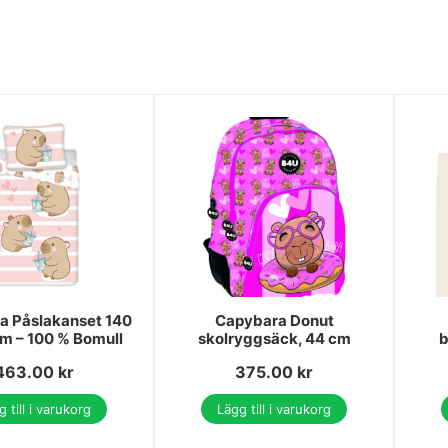
a Påslakanset 140
Capybara Donut
m – 100 % Bomull
skolryggsäck, 44 cm
b
463.00
kr
375.00
kr
 till i varukorg
Lägg till i varukorg