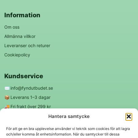
Information
Om oss
Allmänna villkor
Leveranser och returer
Cookiepolicy
Kundservice
✉️
info@fyndutbudet.se
📦
Leverans 1–3 dagar
🚚
Fri frakt över 299 kr
😊
Nöjd kund-garanti
Hantera samtycke
För att ge en bra upplevelse använder vi teknik som cookies för att lagra
och/eller komma åt enhetsinformation. När du samtycker till dessa
Följ oss