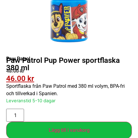
Paw Patrol
Paw Patrol Pup Power sportflaska
380 ml
48.00
kr
46.00
kr
Sportflaska från Paw Patrol med 380 ml volym, BPA-fri
och tillverkad i Spanien.
Leveranstid 5-10 dagar
Lägg till i varukorg