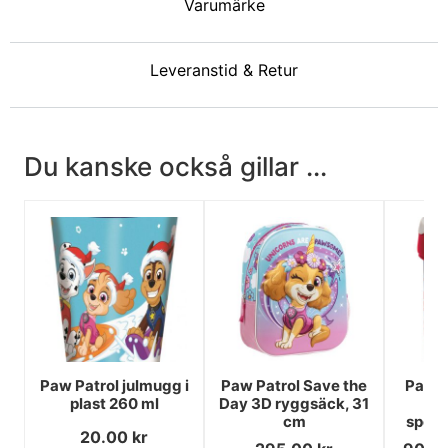
Varumärke
Leveranstid & Retur
Du kanske också gillar ...
Paw Patrol julmugg i
Paw Patrol Save the
Paw P
plast 260 ml
Day 3D ryggsäck, 31
vat
cm
sport
20.00
kr