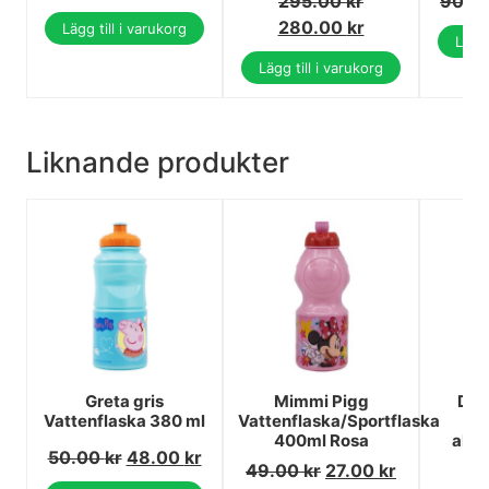
295.00
kr
90.0
280.00
kr
Lägg till i varukorg
Lägg 
Lägg till i varukorg
Liknande produkter
Greta gris
Mimmi Pigg
Dis
Vattenflaska 380 ml
Vattenflaska/Sportflaska
400ml Rosa
alum
50.00
kr
48.00
kr
49.00
kr
27.00
kr