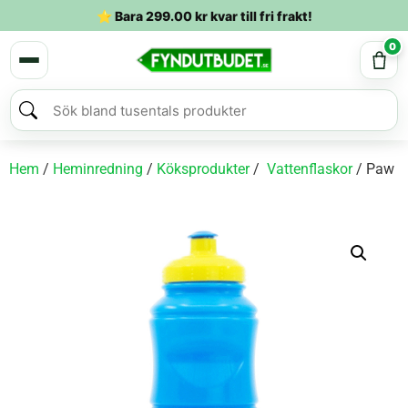
⭐ Bara
299.00
kr
kvar till fri frakt!
0
Hem
/
Heminredning
/
Köksprodukter
/
Vattenflaskor
/ Paw Pa