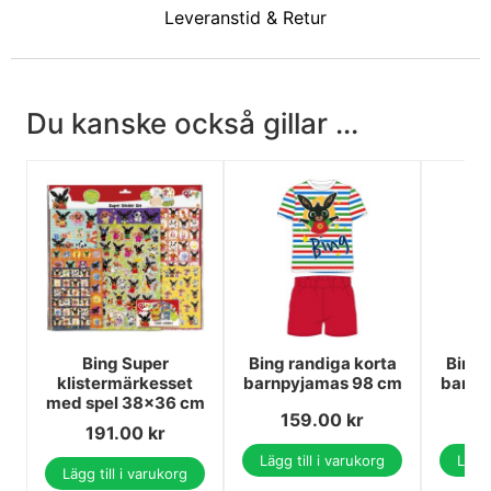
Leveranstid & Retur
Du kanske också gillar ...
Bing Super
Bing randiga korta
Bing 
klistermärkesset
barnpyjamas 98 cm
barnp
med spel 38x36 cm
159.00
kr
1
191.00
kr
Lägg till i varukorg
Lägg 
Lägg till i varukorg