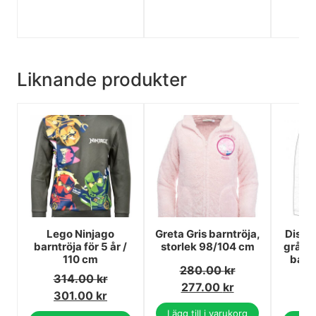
Liknande produkter
Lego Ninjago
Greta Gris barntröja,
Disne
barntröja för 5 år /
storlek 98/104 cm
grå lå
110 cm
barn 
280.00
kr
314.00
kr
1
277.00
kr
301.00
kr
1
Lägg till i varukorg