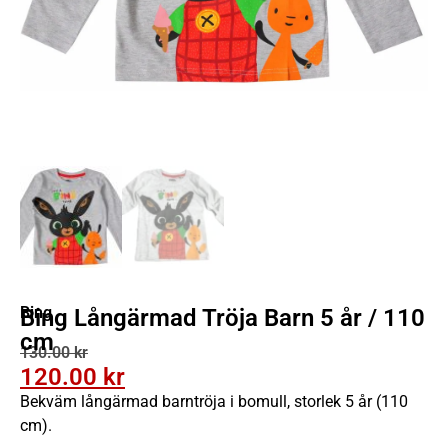
Bing
Bing Långärmad Tröja Barn 5 år / 110
cm
130.00
kr
120.00
kr
Bekväm långärmad barntröja i bomull, storlek 5 år (110
cm).