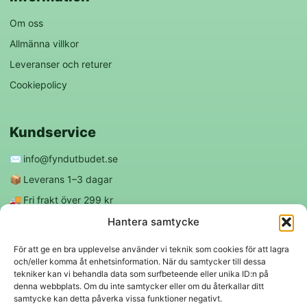
Om oss
Allmänna villkor
Leveranser och returer
Cookiepolicy
Kundservice
✉️
info@fyndutbudet.se
📦
Leverans 1–3 dagar
🚚
Fri frakt över 299 kr
😊
Nöjd kund-garanti
Hantera samtycke
För att ge en bra upplevelse använder vi teknik som cookies för att lagra
och/eller komma åt enhetsinformation. När du samtycker till dessa
Följ oss
tekniker kan vi behandla data som surfbeteende eller unika ID:n på
denna webbplats. Om du inte samtycker eller om du återkallar ditt
samtycke kan detta påverka vissa funktioner negativt.
f
◎