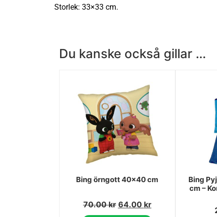
Storlek: 33×33 cm.
Du kanske också gillar ...
Bing örngott 40x40 cm
Bing Py
cm – Ko
70.00
kr
64.00
kr