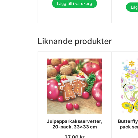
Lägg till i varukorg
Lägg
Liknande produkter
Julpepparkaksservetter,
Butterfl
20-pack, 33x33 cm
pack se
37.00
kr