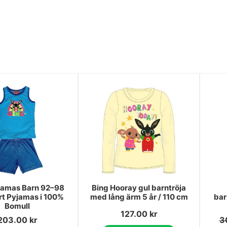
jamas Barn 92–98
Bing Hooray gul barntröja
rt Pyjamas i 100%
med lång ärm 5 år / 110 cm
bar
Bomull
127.00
kr
203.00
kr
3