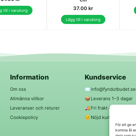
37.00
kr
 till i varukorg
Lägg till i varukorg
Information
Kundservice
Om oss
✉️
info@fyndutbudet.se
Allmänna villkor
📦
Leverans 1–3 dagar
Leveranser och returer
🚚
Fri frakt över 299 kr
Cookiepolicy
😊
Nöjd kund-garanti
För att ge e
komma åt en
data som su