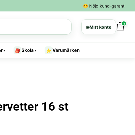
😊
Nöjd kund-garanti
0
◉
Mitt konto
er
Skola
Varumärken
🎒
⭐
▾
▾
rvetter 16 st