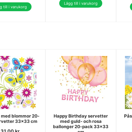
Lägg till i varukorg
 till i varukorg
y med blommor 20-
Happy Birthday servetter
Pås
rvetter 33x33 cm
med guld- och rosa
ballonger 20-pack 33x33
31.00
kr
cm