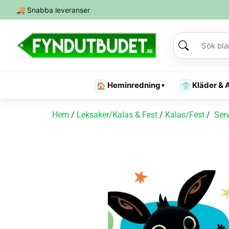
🚚
Snabba leveranser
Heminredning
Kläder & 
🏠
👕
▾
Hem
/
Leksaker/Kalas & Fest
/
Kalas/Fest
/
Serv