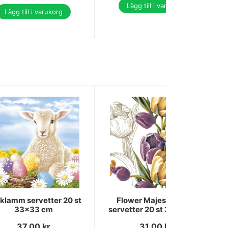
Lägg till i varukorg
Lägg till i varukorg
klamm servetter 20 st
Flower Majestic Tulip
33x33 cm
servetter 20 st 33x33 cm
37.00
kr
31.00
kr