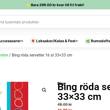
⭐ Bara
299.00
kr
kvar till fri frakt!
Accessoarer
Leksaker/Kalas & Fest
Rumsdoft
🎈
🌿
▾
▾
etter
/ Bing röda servetter 16 st 33×33 cm
Bing röda se
Bing
33×33 cm
48.00
kr