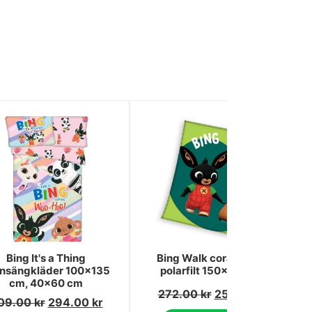
Bing It's a Thing
Bing Walk coral fleece
nsängkläder 100×135
polarfilt 150x200 cm
cm, 40×60 cm
272.00
kr
258.00
kr
09.00
kr
294.00
kr