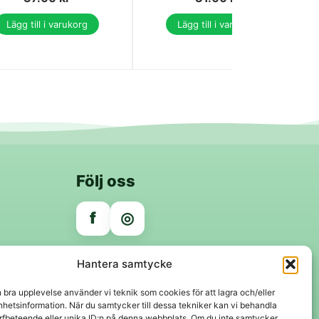
Lägg till i varukorg
Lägg till i varukorg
Följ oss
f
◎
Trygga betalningar
Hantera samtycke
Klarna
VISA
Mastercard
Swish
n bra upplevelse använder vi teknik som cookies för att lagra och/eller
hetsinformation. När du samtycker till dessa tekniker kan vi behandla
rfbeteende eller unika ID:n på denna webbplats. Om du inte samtycker