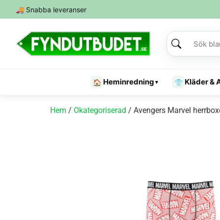
🚚
Snabba leveranser
Heminredning
Kläder & 
🏠
👕
▾
Hem
/
Okategoriserad
/ Avengers Marvel herrbox