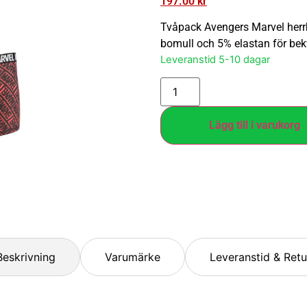
197.00
kr
Tvåpack Avengers Marvel herrbo
bomull och 5% elastan för be
Leveranstid 5-10 dagar
Lägg till i varukorg
Beskrivning
Varumärke
Leveranstid & Retu