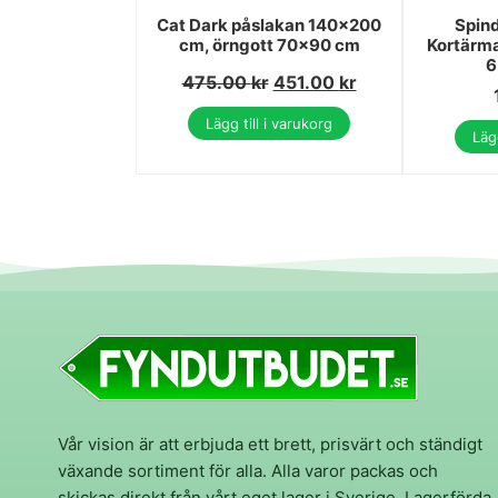
Cat Dark påslakan 140×200
Spin
cm, örngott 70×90 cm
Kortärma
6
475.00
kr
451.00
kr
Lägg till i varukorg
Lägg
Vår vision är att erbjuda ett brett, prisvärt och ständigt
växande sortiment för alla. Alla varor packas och
skickas direkt från vårt eget lager i Sverige. Lagerförda