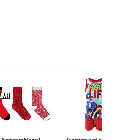
Avengers Marvel
Avengers kort pyjamas för