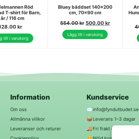
delmannen Röd
Bluey bäddset 140×200
An
d T-shirt för Barn,
cm, 70x90 cm
Hun
 år / 116 cm
554.00
kr
500.00
kr
128.00
kr
4
Lägg till i varukorg
 till i varukorg
Information
Kundservice
Om oss
✉️
info@fyndutbudet.se
Allmänna villkor
📦
Leverans 1–3 dagar
Leveranser och returer
🚚
Fri frakt över 299 kr
Cookiepolicy
😊
Nöjd kund-garanti