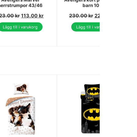
herrstrumpor 43/46
barn 10 år
23.00
kr
113.00
kr
230.00
kr
220.00
kr
Lägg till i varukorg
Lägg till i varukorg