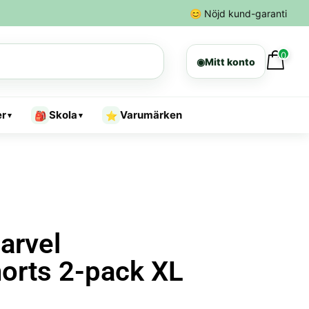
😊
Nöjd kund-garanti
0
◉
Mitt konto
er
Skola
Varumärken
🎒
⭐
▾
▾
arvel
orts 2-pack XL