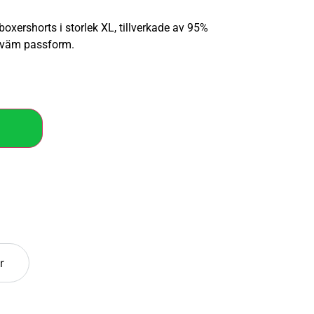
xershorts i storlek XL, tillverkade av 95%
kväm passform.
r