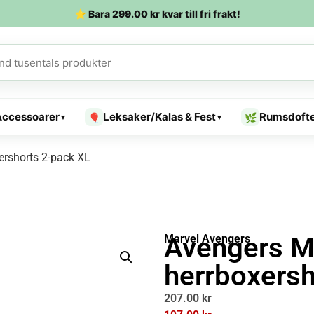
⭐ Bara
299.00
kr
kvar till fri frakt!
Accessoarer
Leksaker/Kalas & Fest
Rumsdoft
🎈
🌿
▾
▾
ershorts 2-pack XL
Avengers M
Marvel Avengers
herrboxersh
207.00
kr