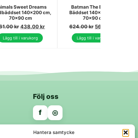
imals Sweet Dreams
Batman The Emblem
dbäddset 140×200 cm,
Bäddset 140×200 cm,
70×90 cm
70x90 cm
61.00
kr
438.00
kr
624.00
kr
563.00
kr
Lägg till i varukorg
Lägg till i varukorg
Följ oss
f
◎
Trygga betalningar
Hantera samtycke