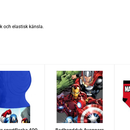
k och elastisk känsla.
s sportflaska 400
Badhandduk Avengers