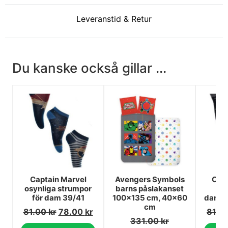
Leveranstid & Retur
Du kanske också gillar ...
Captain Marvel
Avengers Symbols
Capt
osynliga strumpor
barns påslakanset
för dam 39/41
100x135 cm, 40x60
damst
cm
81.00
kr
78.00
kr
81.0
331.00
kr