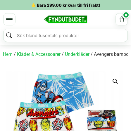
⭐ Bara
299.00
kr
kvar till fri frakt!
0
Hem
/
Kläder & Accessoarer
/
Underkläder
/ Avengers barnboxe