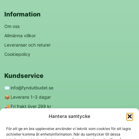
Information
Om oss
Allmänna villkor
Leveranser och returer
Cookiepolicy
Kundservice
✉️
info@fyndutbudet.se
📦
Leverans 1–3 dagar
🚚
Fri frakt över 299 kr
😊
Nöjd kund-garanti
Hantera samtycke
För att ge en bra upplevelse använder vi teknik som cookies för att lagra
och/eller komma åt enhetsinformation. När du samtycker till dessa
Följ oss