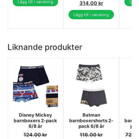
Lägg till i varukorg
Lägg 
314.00
kr
Lägg till i varukorg
Liknande produkter
Disney Mickey
Batman
A
barnboxers 2-pack
barnboxershorts 2-
barnun
6/8 år
pack 6/8 år
pac
124.00
kr
116.00
kr
72.0