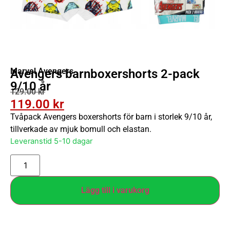
Marvel Avengers
Avengers barnboxershorts 2-pack
9/10 år
129.00
kr
119.00
kr
Tvåpack Avengers boxershorts för barn i storlek 9/10 år,
tillverkade av mjuk bomull och elastan.
Leveranstid 5-10 dagar
Lägg till i varukorg