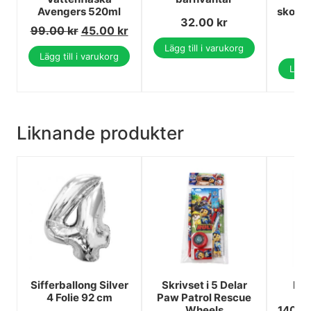
Avengers 520ml
skolry
32.00
kr
99.00
kr
45.00
kr
3
Lägg till i varukorg
Lägg till i varukorg
Lägg 
Liknande produkter
Sifferballong Silver
Skrivset i 5 Delar
Pok
4 Folie 92 cm
Paw Patrol Rescue
på
Wheels
140×2