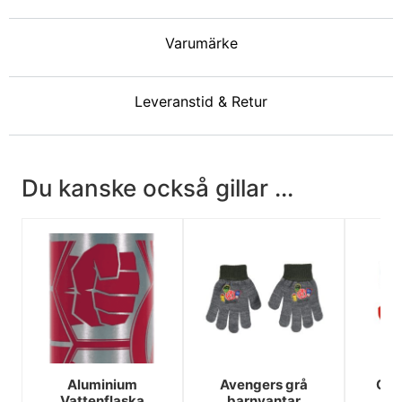
Varumärke
Leveranstid & Retur
Du kanske också gillar ...
Aluminium
Avengers grå
Cap
Vattenflaska
barnvantar