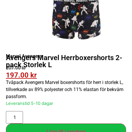
Marvel Avengers
Avengers Marvel Herrboxershorts 2-
pack Storlek L
207.00
kr
197.00
kr
Tvåpack Avengers Marvel boxershorts för herr i storlek L,
tillverkade av 89% polyester och 11% elastan för bekväm
passform.
Leveranstid 5-10 dagar
Lägg till i varukorg