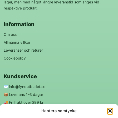
lager, men med något längre leveranstid som anges vid
respektive produkt.
Information
Om oss
Allmänna villkor
Leveranser och returer
Cookiepolicy
Kundservice
✉️
info@fyndutbudet.se
📦
Leverans 1–3 dagar
🚚
Fri frakt över 299 kr
😊
Nöjd kund-garanti
Hantera samtycke