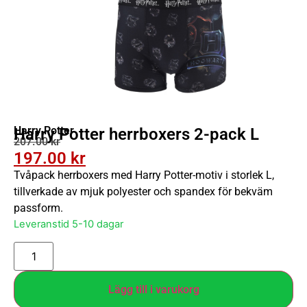
Harry Potter
Harry Potter herrboxers 2-pack L
207.00
kr
197.00
kr
Tvåpack herrboxers med Harry Potter-motiv i storlek L,
tillverkade av mjuk polyester och spandex för bekväm
passform.
Leveranstid 5-10 dagar
Lägg till i varukorg