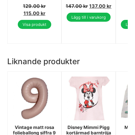
129.00
kr
147.00
kr
137.00
kr
7
115.00
kr
7
Lägg till i varukorg
Visa produkt
Lägg 
Liknande produkter
Vintage matt rosa
Disney Mimmi Pigg
Mine
folieballong siffra 9
kortärmad barntröja