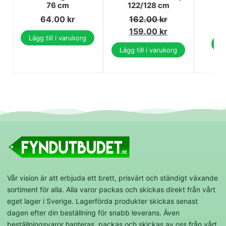
76 cm
122/128 cm
1
64.00
kr
162.00
kr
1
159.00
kr
Lägg till i varukorg
Vi
Lägg till i varukorg
Vår vision är att erbjuda ett brett, prisvärt och ständigt växande
sortiment för alla. Alla varor packas och skickas direkt från vårt
eget lager i Sverige. Lagerförda produkter skickas senast
dagen efter din beställning för snabb leverans. Även
beställningsvaror hanteras, packas och skickas av oss från vårt