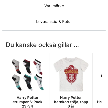
Varumärke
Leveranstid & Retur
Du kanske också gillar ...
Harry Potter
Harry Potter
Ha
strumpor 6-Pack
barnkort tröja, topp
Hermi
23-34
6 år