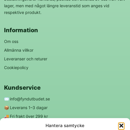
lager, men med något längre leveranstid som anges vid
respektive produkt.
Information
Om oss
Allmänna villkor
Leveranser och returer
Cookiepolicy
Kundservice
✉️
info@fyndutbudet.se
📦
Leverans 1–3 dagar
🚚
Fri frakt över 299 kr
😊
Nöjd kund-garanti
Hantera samtycke