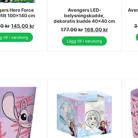
ers Hero Force
Avengers LED-
Aven
filt 100x140 cm
belysningskudde,
dekorativ kudde 40x40 cm
00
kr
145.00
kr
3
177.00
kr
168.00
kr
 till i varukorg
Lägg till i varukorg