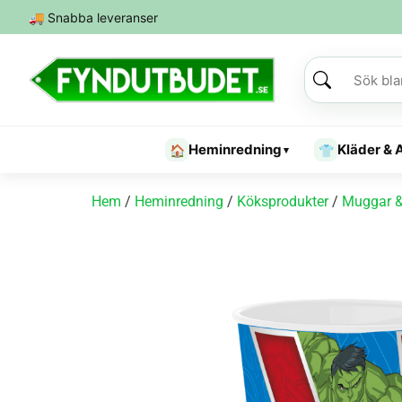
🚚
Snabba leveranser
Heminredning
Kläder & 
🏠
👕
▾
Hem
/
Heminredning
/
Köksprodukter
/
Muggar &