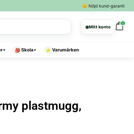
😊
Nöjd kund-garanti
0
◉
Mitt konto
er
Skola
Varumärken
🎒
⭐
▾
▾
rmy plastmugg,