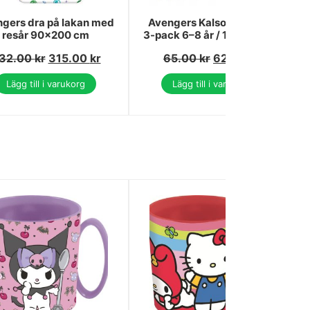
gers dra på lakan med
Avengers Kalsonger Barn
resår 90x200 cm
3-pack 6–8 år / 116–128 cm
32.00
kr
315.00
kr
65.00
kr
62.00
kr
Lägg till i varukorg
Lägg till i varukorg