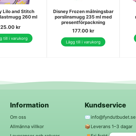
 Lilo and Stitch
Disney Frozen målningsbar
plastmugg 260 ml
porslinsmugg 235 ml med
presentförpackning
25.00
kr
177.00
kr
 till i varukorg
Lägg till i varukorg
Information
Kundservice
Om oss
✉️
info@fyndutbudet.se
Allmänna villkor
📦
Leverans 1–3 dagar
Leveranser och returer
🚚
Fri frakt över 299 kr