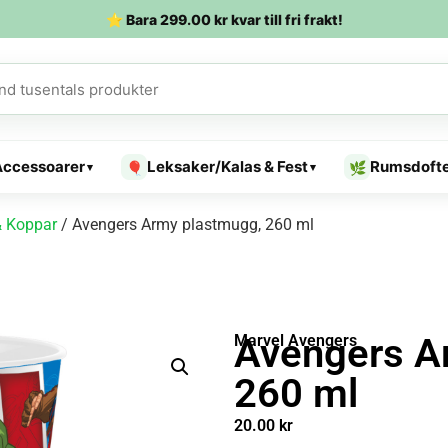
⭐ Bara
299.00
kr
kvar till fri frakt!
Accessoarer
Leksaker/Kalas & Fest
Rumsdoft
🎈
🌿
▾
▾
 Koppar
/ Avengers Army plastmugg, 260 ml
Avengers A
Marvel Avengers
260 ml
20.00
kr