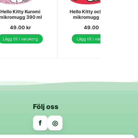
Hello Kitty Kuromi
Hello Kitty och vänner
mikromugg 390 ml
mikromugg 390 ml
49.00
kr
49.00
kr
Lägg till i varukorg
Lägg till i varukorg
Följ oss
f
◎