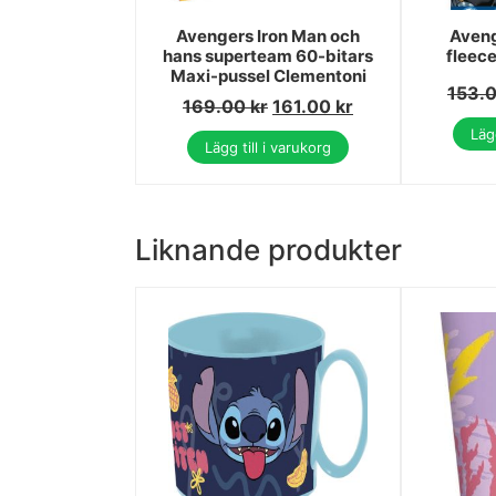
Avengers Iron Man och
Aveng
hans superteam 60-bitars
fleece
Maxi-pussel Clementoni
153.
169.00
kr
161.00
kr
Lägg
Lägg till i varukorg
Liknande produkter