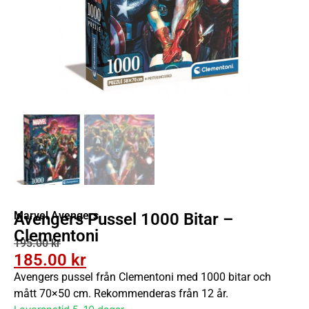
Marvel Avengers
Avengers Pussel 1000 Bitar –
Clementoni
195.00
kr
185.00
kr
Avengers pussel från Clementoni med 1000 bitar och
mått 70×50 cm. Rekommenderas från 12 år.