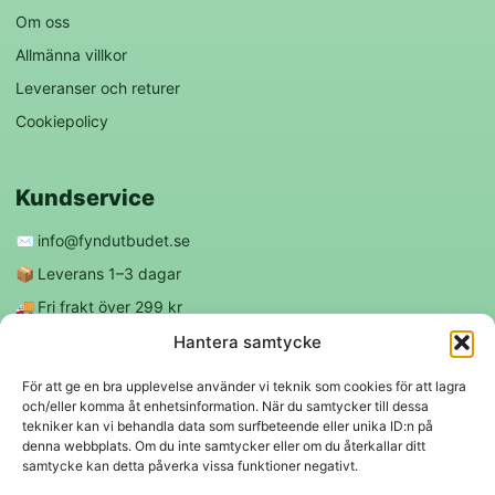
Om oss
Allmänna villkor
Leveranser och returer
Cookiepolicy
Kundservice
✉️
info@fyndutbudet.se
📦
Leverans 1–3 dagar
🚚
Fri frakt över 299 kr
😊
Nöjd kund-garanti
Hantera samtycke
För att ge en bra upplevelse använder vi teknik som cookies för att lagra
och/eller komma åt enhetsinformation. När du samtycker till dessa
Följ oss
tekniker kan vi behandla data som surfbeteende eller unika ID:n på
denna webbplats. Om du inte samtycker eller om du återkallar ditt
samtycke kan detta påverka vissa funktioner negativt.
f
◎