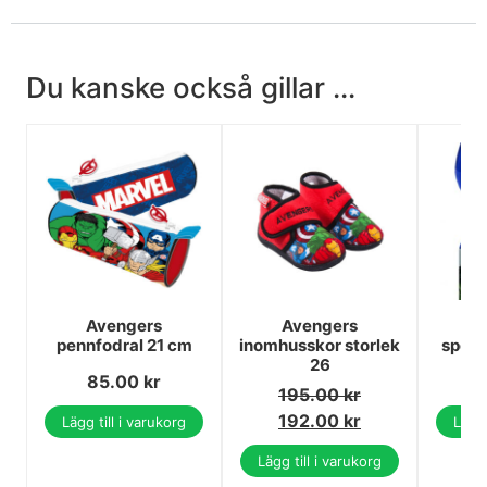
Du kanske också gillar ...
Avengers
Avengers
A
pennfodral 21 cm
inomhusskor storlek
sport
26
85.00
kr
195.00
kr
192.00
kr
Lägg till i varukorg
Lägg 
Lägg till i varukorg