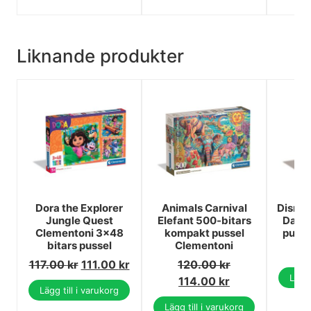
Liknande produkter
Dora the Explorer
Animals Carnival
Disney
Jungle Quest
Elefant 500-bitars
Days 
Clementoni 3x48
kompakt pussel
pusse
bitars pussel
Clementoni
117.00
kr
111.00
kr
120.00
kr
Lägg 
114.00
kr
Lägg till i varukorg
Lägg till i varukorg