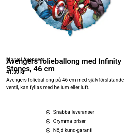
Marvel Avengers
Avengers folieballong med Infinity
Stones, 46 cm
41.00
kr
Avengers folieballong på 46 cm med självförslutande
ventil, kan fyllas med helium eller luft.
Snabba leveranser
Grymma priser
Nöjd kund-garanti