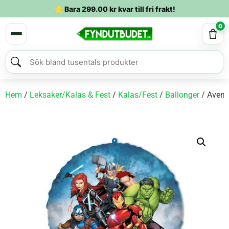
⭐ Bara
299.00
kr
kvar till fri frakt!
0
Hem
/
Leksaker/Kalas & Fest
/
Kalas/Fest
/
Ballonger
/ Avenge