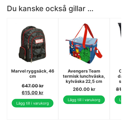
Du kanske också gillar ...
Marvel ryggsäck, 46
Avengers Team
Capt
cm
termisk lunchväska,
dams
kylväska 22,5 cm
sne
647.00
kr
260.00
kr
81.0
615.00
kr
Lägg till i varukorg
Lägg 
Lägg till i varukorg