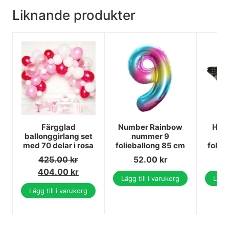
Liknande produkter
Färgglad
Number Rainbow
Hap
ballonggirlang set
nummer 9
med 70 delar i rosa
folieballong 85 cm
folie
425.00
kr
52.00
kr
404.00
kr
Lägg till i varukorg
Lägg 
Lägg till i varukorg