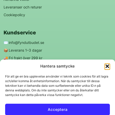
Leveranser och returer
Cookiepolicy
Kundservice
✉️
info@fyndutbudet.se
📦
Leverans 1–3 dagar
🚚
Fri frakt över 299 kr
😊
Nöjd kund-garanti
Hantera samtycke
För att ge en bra upplevelse använder vi teknik som cookies för att lagra
och/eller komma åt enhetsinformation. När du samtycker till dessa
Följ oss
tekniker kan vi behandla data som surfbeteende eller unika ID:n på
denna webbplats. Om du inte samtycker eller om du återkallar ditt
samtycke kan detta påverka vissa funktioner negativt.
f
◎
Acceptera
Trygga betalningar