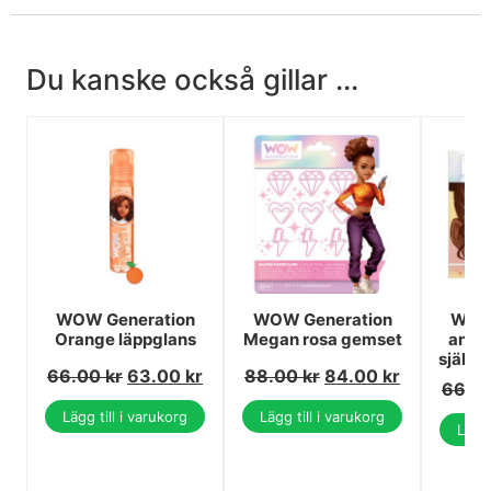
Du kanske också gillar ...
WOW Generation
WOW Generation
WOW 
Orange läppglans
Megan rosa gemset
ansi
självh
66.00
kr
63.00
kr
88.00
kr
84.00
kr
66.0
Lägg till i varukorg
Lägg till i varukorg
Lägg 