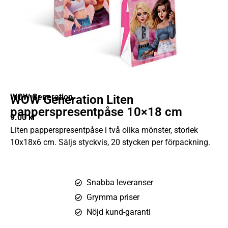
WOW Generation
WOW Generation Liten
papperspresentpåse 10×18 cm
9.00
kr
Liten papperspresentpåse i två olika mönster, storlek
10x18x6 cm. Säljs styckvis, 20 stycken per förpackning.
Snabba leveranser
Grymma priser
Nöjd kund-garanti