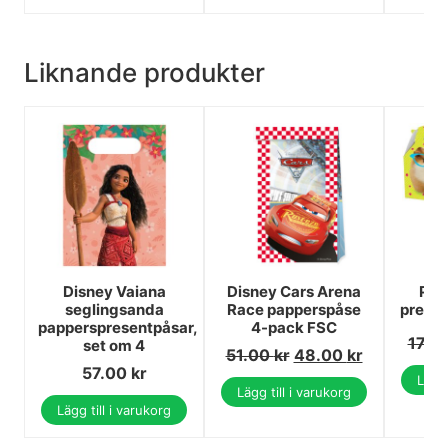
Liknande produkter
Disney Vaiana
Disney Cars Arena
Pet
seglingsanda
Race papperspåse
presen
papperspresentpåsar,
4-pack FSC
17.0
set om 4
51.00
kr
48.00
kr
57.00
kr
Lägg 
Lägg till i varukorg
Lägg till i varukorg