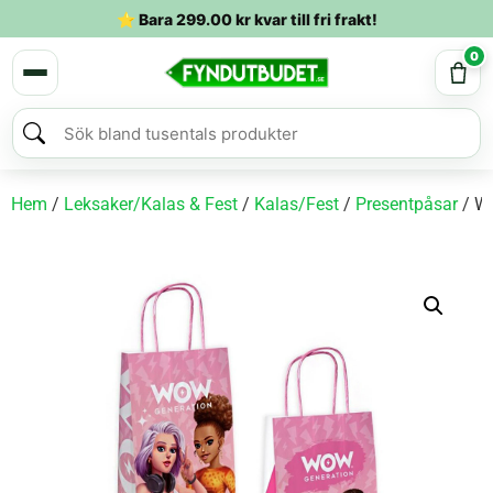
⭐ Bara
299.00
kr
kvar till fri frakt!
0
Hem
/
Leksaker/Kalas & Fest
/
Kalas/Fest
/
Presentpåsar
/ WO