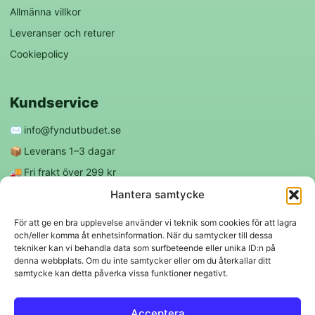
Allmänna villkor
Leveranser och returer
Cookiepolicy
Kundservice
✉️
info@fyndutbudet.se
📦
Leverans 1–3 dagar
🚚
Fri frakt över 299 kr
😊
Nöjd kund-garanti
Hantera samtycke
För att ge en bra upplevelse använder vi teknik som cookies för att lagra
och/eller komma åt enhetsinformation. När du samtycker till dessa
Följ oss
tekniker kan vi behandla data som surfbeteende eller unika ID:n på
denna webbplats. Om du inte samtycker eller om du återkallar ditt
samtycke kan detta påverka vissa funktioner negativt.
f
◎
Acceptera