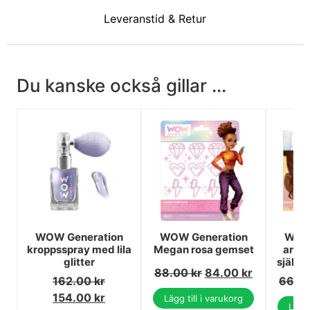
Leveranstid & Retur
Du kanske också gillar ...
WOW Generation
WOW Generation
WOW 
kroppsspray med lila
Megan rosa gemset
ansi
glitter
självh
88.00
kr
84.00
kr
162.00
kr
66.0
154.00
kr
Lägg till i varukorg
Lägg 