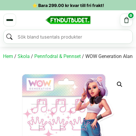
⭐ Bara
299.00
kr
kvar till fri frakt!
0
Hem
/
Skola
/
Pennfodral & Pennset
/ WOW Generation Alana