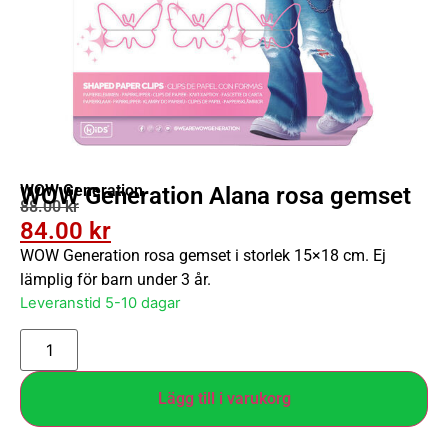
WOW Generation
WOW Generation Alana rosa gemset
88.00
kr
84.00
kr
WOW Generation rosa gemset i storlek 15×18 cm. Ej
lämplig för barn under 3 år.
Leveranstid 5-10 dagar
Lägg till i varukorg