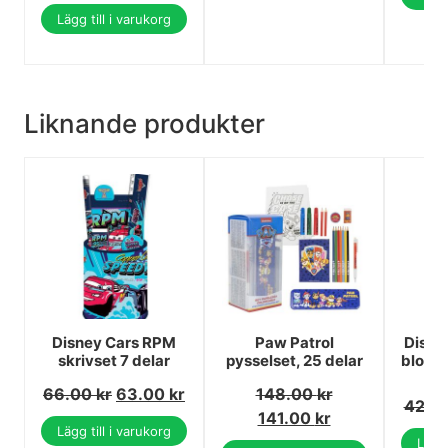
Lägg till i varukorg
Liknande produkter
Disney Cars RPM
Paw Patrol
Disne
skrivset 7 delar
pysselset, 25 delar
blommi
66.00
kr
63.00
kr
148.00
kr
42.0
141.00
kr
Lägg till i varukorg
Lägg 