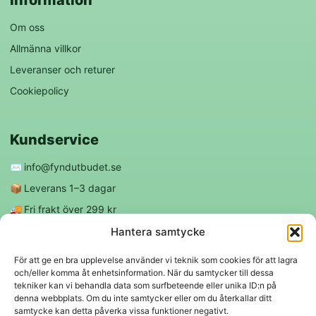
Om oss
Allmänna villkor
Leveranser och returer
Cookiepolicy
Kundservice
✉️
info@fyndutbudet.se
📦
Leverans 1–3 dagar
🚚
Fri frakt över 299 kr
😊
Nöjd kund-garanti
Hantera samtycke
För att ge en bra upplevelse använder vi teknik som cookies för att lagra
och/eller komma åt enhetsinformation. När du samtycker till dessa
Följ oss
tekniker kan vi behandla data som surfbeteende eller unika ID:n på
denna webbplats. Om du inte samtycker eller om du återkallar ditt
samtycke kan detta påverka vissa funktioner negativt.
f
◎