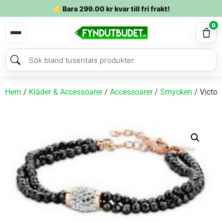
⭐ Bara
299.00
kr
kvar till fri frakt!
0
Hem
/
Kläder & Accessoarer
/
Accessoarer
/
Smycken
/ Victor