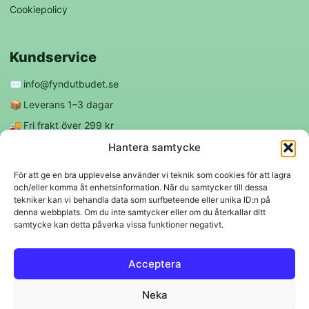
Cookiepolicy
Kundservice
✉️
info@fyndutbudet.se
📦
Leverans 1–3 dagar
🚚
Fri frakt över 299 kr
😊
Nöjd kund-garanti
Hantera samtycke
För att ge en bra upplevelse använder vi teknik som cookies för att lagra
och/eller komma åt enhetsinformation. När du samtycker till dessa
Följ oss
tekniker kan vi behandla data som surfbeteende eller unika ID:n på
denna webbplats. Om du inte samtycker eller om du återkallar ditt
samtycke kan detta påverka vissa funktioner negativt.
f
◎
Acceptera
Trygga betalningar
Neka
Klarna
VISA
Mastercard
Swish