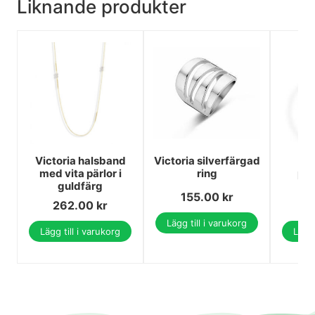
Liknande produkter
Victoria halsband
Victoria silverfärgad
med vita pärlor i
ring
pär
guldfärg
155.00
kr
262.00
kr
2
Lägg till i varukorg
Lägg till i varukorg
Lägg 