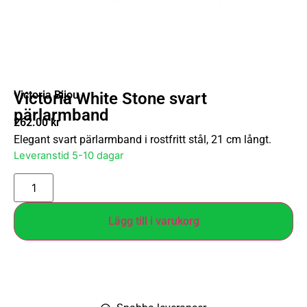
Victoria Bijou
Victoria White Stone svart
pärlarmband
262.00
kr
Elegant svart pärlarmband i rostfritt stål, 21 cm långt.
Leveranstid 5-10 dagar
Lägg till i varukorg