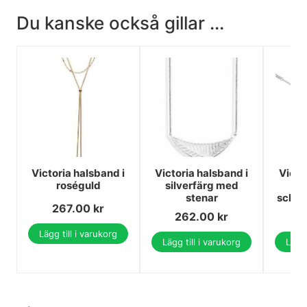
Du kanske också gillar ...
Victoria halsband i
Victoria halsband i
Victo
roséguld
silverfärg med
si
stenar
schac
267.00
kr
262.00
kr
1
Lägg till i varukorg
Lägg till i varukorg
Lägg 