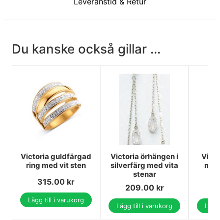
Leveranstid & Retur
Du kanske också gillar ...
Victoria guldfärgad
Victoria örhängen i
Victo
ring med vit sten
silverfärg med vita
med 
stenar
s
315.00
kr
209.00
kr
3
Lägg till i varukorg
Lägg till i varukorg
Lägg 