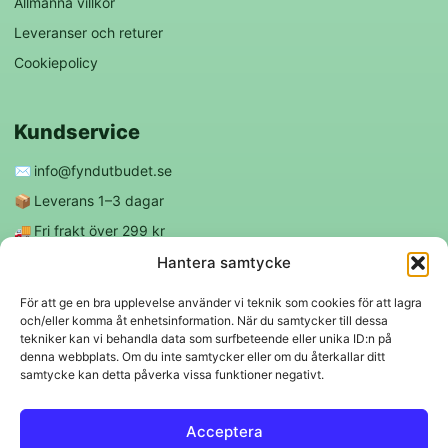
Allmänna villkor
Leveranser och returer
Cookiepolicy
Kundservice
✉️
info@fyndutbudet.se
📦
Leverans 1–3 dagar
🚚
Fri frakt över 299 kr
😊
Nöjd kund-garanti
Hantera samtycke
För att ge en bra upplevelse använder vi teknik som cookies för att lagra
och/eller komma åt enhetsinformation. När du samtycker till dessa
Följ oss
tekniker kan vi behandla data som surfbeteende eller unika ID:n på
denna webbplats. Om du inte samtycker eller om du återkallar ditt
samtycke kan detta påverka vissa funktioner negativt.
f
◎
Acceptera
Trygga betalningar