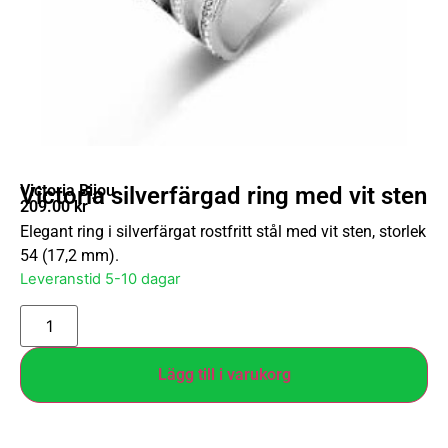
Victoria Bijou
Victoria silverfärgad ring med vit sten
209.00
kr
Elegant ring i silverfärgat rostfritt stål med vit sten, storlek
54 (17,2 mm).
Leveranstid 5-10 dagar
Lägg till i varukorg