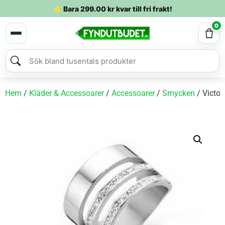
⭐ Bara
299.00
kr
kvar till fri frakt!
0
Hem
/
Kläder & Accessoarer
/
Accessoarer
/
Smycken
/ Victor