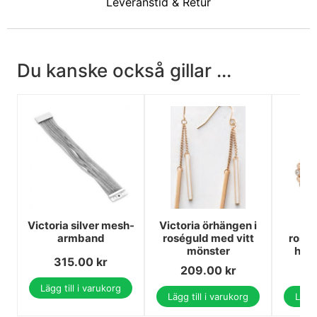
Leveranstid & Retur
Du kanske också gillar ...
Victoria silver mesh-
Victoria örhängen i
armband
roséguld med vitt
rosé
mönster
hoo
315.00
kr
209.00
kr
2
Lägg till i varukorg
Lägg till i varukorg
Lägg 