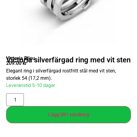
Victoria Bijou
Victoria silverfärgad ring med vit sten
209.00
kr
Elegant ring i silverfärgad rostfritt stål med vit sten,
storlek 54 (17,2 mm).
Leveranstid 5-10 dagar
Lägg till i varukorg