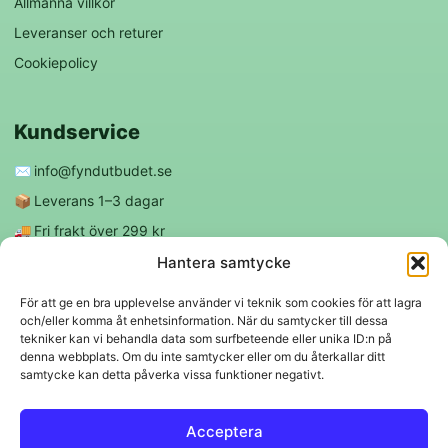
Allmänna villkor
Leveranser och returer
Cookiepolicy
Kundservice
✉️
info@fyndutbudet.se
📦
Leverans 1–3 dagar
🚚
Fri frakt över 299 kr
😊
Nöjd kund-garanti
Hantera samtycke
För att ge en bra upplevelse använder vi teknik som cookies för att lagra
och/eller komma åt enhetsinformation. När du samtycker till dessa
Följ oss
tekniker kan vi behandla data som surfbeteende eller unika ID:n på
denna webbplats. Om du inte samtycker eller om du återkallar ditt
samtycke kan detta påverka vissa funktioner negativt.
f
◎
Acceptera
Trygga betalningar