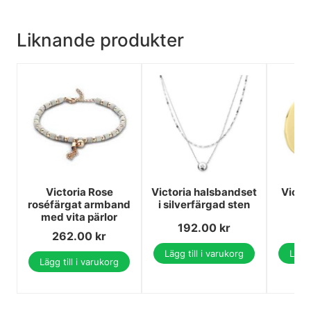
Liknande produkter
Victoria Rose
Victoria halsbandset
Victo
roséfärgat armband
i silverfärgad sten
med vita pärlor
192.00
kr
1
262.00
kr
Lägg till i varukorg
Lägg 
Lägg till i varukorg