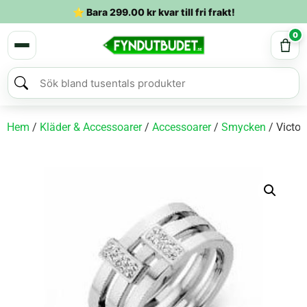
⭐ Bara
299.00
kr
kvar till fri frakt!
0
Hem
/
Kläder & Accessoarer
/
Accessoarer
/
Smycken
/ Victor