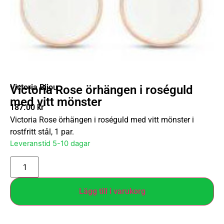
Victoria Bijou
Victoria Rose örhängen i roséguld
med vitt mönster
187.00
kr
Victoria Rose örhängen i roséguld med vitt mönster i
rostfritt stål, 1 par.
Leveranstid 5-10 dagar
Lägg till i varukorg