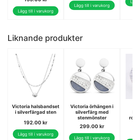
Lägg 
Lägg till i varukorg
Lägg till i varukorg
Liknande produkter
Victoria halsbandset
Victoria örhängen i
Vic
i silverfärgad sten
silverfärg med
hä
stenmönster
rosé
192.00
kr
299.00
kr
2
Lägg till i varukorg
Lägg till i varukorg