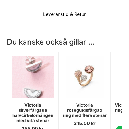
Leveranstid & Retur
Du kanske också gillar ...
Victoria
Victoria
Victor
silverfärgade
roseguldsfärgad
ring m
halvcirkelörhängen
ring med flera stenar
1
med vita stenar
315.00
kr
155.00
kr