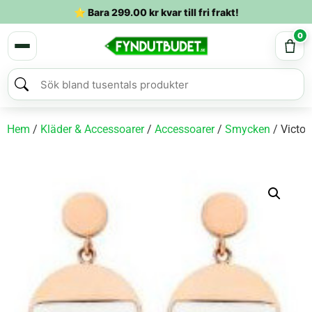
⭐ Bara
299.00
kr
kvar till fri frakt!
0
Hem
/
Kläder & Accessoarer
/
Accessoarer
/
Smycken
/ Victor