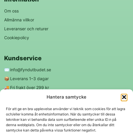
Om oss
Allmänna villkor
Leveranser och returer
Cookiepolicy
Kundservice
✉️
info@fyndutbudet.se
📦
Leverans 1–3 dagar
🚚
Fri frakt över 299 kr
😊
Nöjd kund-garanti
Hantera samtycke
För att ge en bra upplevelse använder vi teknik som cookies för att lagra
och/eller komma åt enhetsinformation. När du samtycker till dessa
Följ oss
tekniker kan vi behandla data som surfbeteende eller unika ID:n på
denna webbplats. Om du inte samtycker eller om du återkallar ditt
samtycke kan detta påverka vissa funktioner negativt.
f
◎