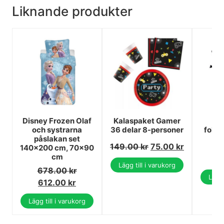
Liknande produkter
Disney Frozen Olaf
Kalaspaket Gamer
Bi
och systrarna
36 delar 8-personer
folie
påslakan set
149.00
kr
75.00
kr
1
140x200 cm, 70x90
cm
1
Lägg till i varukorg
678.00
kr
Lägg 
612.00
kr
Lägg till i varukorg