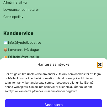
Allmänna villkor
Leveranser och returer
Cookiepolicy
Kundservice
✉️
info@fyndutbudet.se
📦
Leverans 1–3 dagar
🚚
Fri frakt över 299 kr
😊
Nöjd kund-garanti
Hantera samtycke
För att ge en bra upplevelse använder vi teknik som cookies för att lagra
och/eller komma åt enhetsinformation. När du samtycker till dessa
Följ oss
tekniker kan vi behandla data som surfbeteende eller unika ID:n på
denna webbplats. Om du inte samtycker eller om du återkallar ditt
samtycke kan detta påverka vissa funktioner negativt.
f
◎
Acceptera