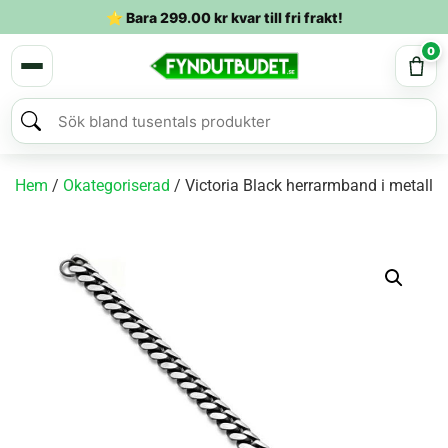
⭐ Bara
299.00
kr
kvar till fri frakt!
0
Hem
/
Okategoriserad
/ Victoria Black herrarmband i metall