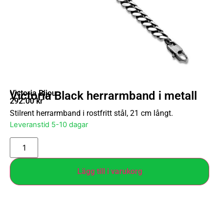
Victoria Bijou
Victoria Black herrarmband i metall
292.00
kr
Stilrent herrarmband i rostfritt stål, 21 cm långt.
Leveranstid 5-10 dagar
Lägg till i varukorg