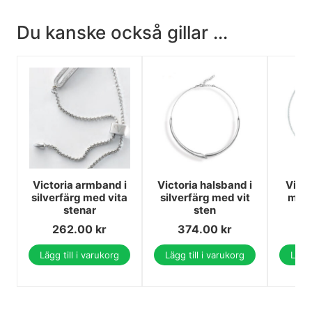
Du kanske också gillar ...
Victoria armband i
Victoria halsband i
Victo
silverfärg med vita
silverfärg med vit
med 
stenar
sten
l
262.00
kr
374.00
kr
1
Lägg till i varukorg
Lägg till i varukorg
Lägg 