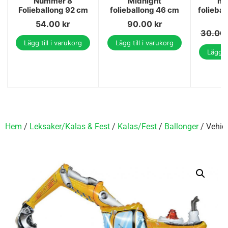
Nummer 8
Midnight
nu
Folieballong 92 cm
folieballong 46 cm
foliebal
54.00
kr
90.00
kr
30.00
Lägg till i varukorg
Lägg till i varukorg
Lägg ti
Hem
/
Leksaker/Kalas & Fest
/
Kalas/Fest
/
Ballonger
/ Vehic