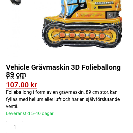
Vehicle Grävmaskin 3D Folieballong
89 cm
113.00
kr
107.00
kr
Folieballong i form av en grävmaskin, 89 cm stor, kan
fyllas med helium eller luft och har en självförslutande
ventil.
Leveranstid 5-10 dagar