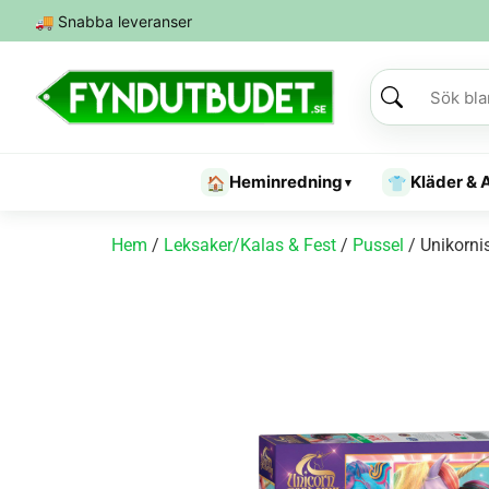
🚚
Snabba leveranser
Heminredning
Kläder & 
🏠
👕
▾
Hem
/
Leksaker/Kalas & Fest
/
Pussel
/ Unikorni