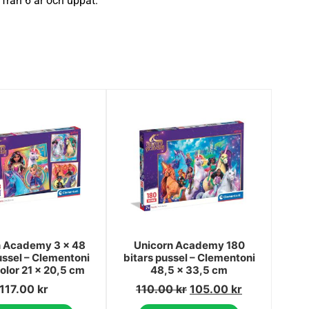
 från 6 år och uppåt.
n Academy 3 x 48
Unicorn Academy 180
ussel – Clementoni
bitars pussel – Clementoni
lor 21 x 20,5 cm
48,5 x 33,5 cm
117.00
kr
110.00
kr
105.00
kr