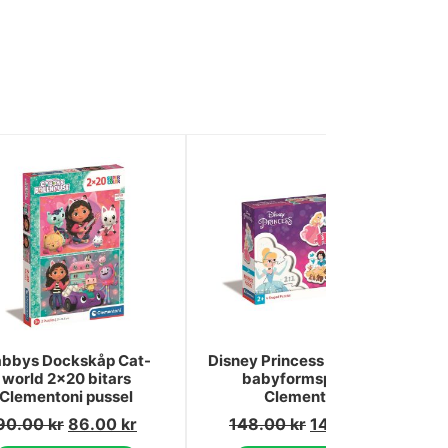
bbys Dockskåp Cat-
Disney Princess Mitt första
world 2x20 bitars
babyformspussel
Clementoni pussel
Clementoni
90.00
kr
86.00
kr
148.00
kr
141.00
kr