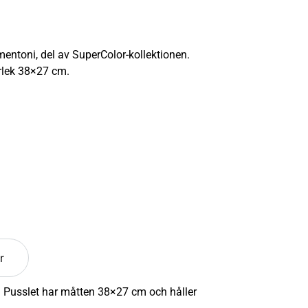
entoni, del av SuperColor-kollektionen.
rlek 38×27 cm.
r
n. Pusslet har måtten 38×27 cm och håller