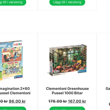
 till i varukorg
Lägg till i varukorg
Imagination 2x60
Clementoni Greenhouse
Ga
pussel Clementoni
Pussel 1000 Bitar
00
kr
86.00
kr
176.00
kr
167.00
kr