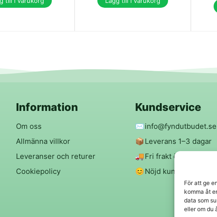
 till i varukorg
Lägg till i varukorg
Information
Kundservice
Om oss
✉️
info@fyndutbudet.se
Allmänna villkor
📦
Leverans 1–3 dagar
Leveranser och returer
🚚
Fri frakt över 299 kr
Cookiepolicy
😊
Nöjd kund-garanti
För att ge e
komma åt en
data som su
eller om du 