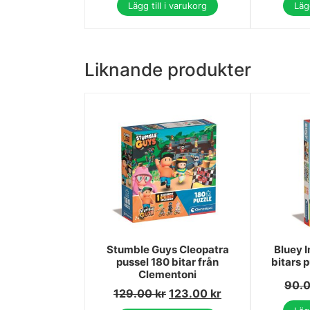
Lägg till i varukorg
Lägg
Liknande produkter
Stumble Guys Cleopatra
Bluey 
pussel 180 bitar från
bitars 
Clementoni
90.
129.00
kr
123.00
kr