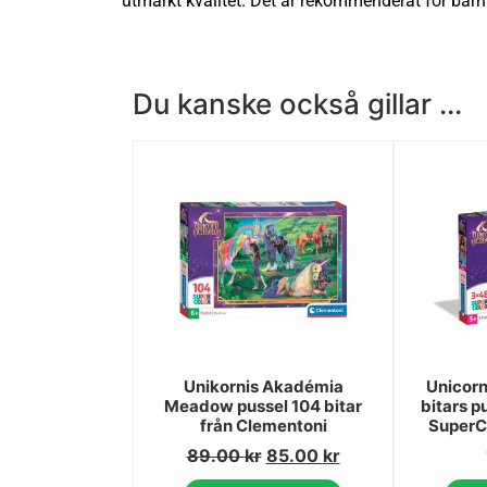
utmärkt kvalitet. Det är rekommenderat för barn
Du kanske också gillar ...
Unikornis Akadémia
Unicor
Meadow pussel 104 bitar
bitars p
från Clementoni
SuperCo
89.00
kr
85.00
kr