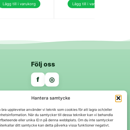
Lägg till i varukorg
Lägg till i varukorg
Följ oss
f
◎
Trygga betalningar
Hantera samtycke
Klarna
VISA
Mastercard
Swish
n bra upplevelse använder vi teknik som cookies för att lagra och/eller
hetsinformation. När du samtycker till dessa tekniker kan vi behandla
rfbeteende eller unika ID:n på denna webbplats. Om du inte samtycker
återkallar ditt samtycke kan detta påverka vissa funktioner negativt.