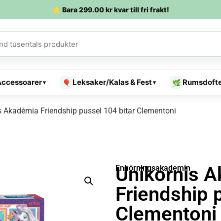
⭐ Bara
299.00
kr
kvar till fri frakt!
Accessoarer
Leksaker/Kalas & Fest
Rumsdoft
🎈
🌿
▾
▾
s Akadémia Friendship pussel 104 bitar Clementoni
Unikornis 
Enhörningsakademin
Friendship 
Clementoni