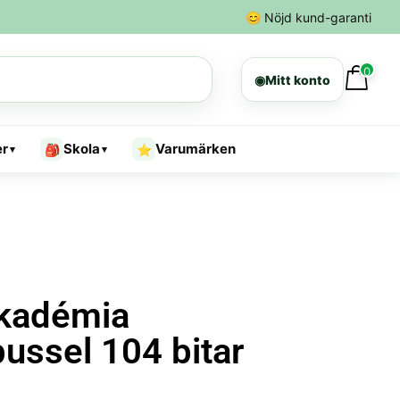
😊
Nöjd kund-garanti
0
◉
Mitt konto
er
Skola
Varumärken
🎒
⭐
▾
▾
Akadémia
pussel 104 bitar