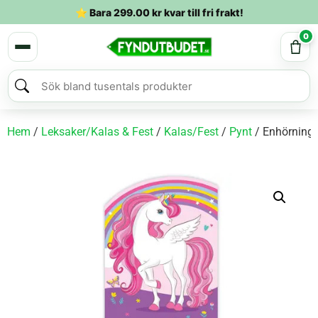
⭐ Bara
299.00
kr
kvar till fri frakt!
0
Hem
/
Leksaker/Kalas & Fest
/
Kalas/Fest
/
Pynt
/ Enhörning