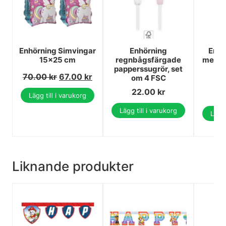
Enhörning Simvingar
Enhörning
Enhö
15x25 cm
regnbågsfärgade
med fi
papperssugrör, set
70.00
kr
67.00
kr
om 4 FSC
5
22.00
kr
4
Lägg till i varukorg
Lägg till i varukorg
Lägg 
Liknande produkter