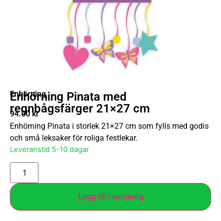
Enhörning
Enhörning Pinata med
regnbågsfärger 21×27 cm
94.00
kr
Enhörning Pinata i storlek 21×27 cm som fylls med godis
och små leksaker för roliga festlekar.
Leveranstid 5-10 dagar
Lägg till i varukorg