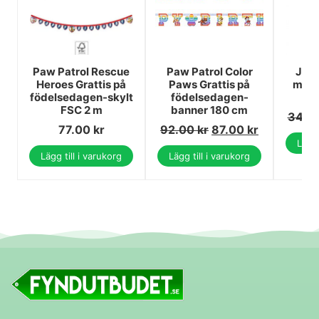
Paw Patrol Rescue
Paw Patrol Color
Juls
Heroes Grattis på
Paws Grattis på
med j
födelsedagen-skylt
födelsedagen-
FSC 2 m
banner 180 cm
34.0
77.00
kr
92.00
kr
87.00
kr
Lägg 
Lägg till i varukorg
Lägg till i varukorg