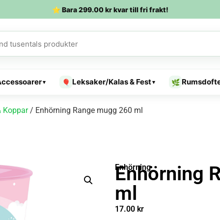
⭐ Bara
299.00
kr
kvar till fri frakt!
Accessoarer
Leksaker/Kalas & Fest
Rumsdoft
🎈
🌿
▾
▾
 Koppar
/ Enhörning Range mugg 260 ml
Enhörning 
Enhörning
ml
17.00
kr