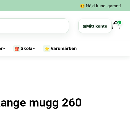
😊
Nöjd kund-garanti
0
◉
Mitt konto
er
Skola
Varumärken
🎒
⭐
▾
▾
Range mugg 260