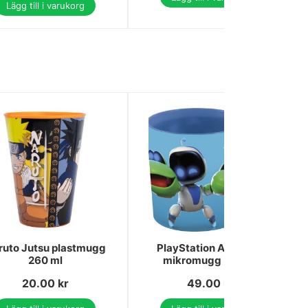
Lägg till i varukorg
ruto Jutsu plastmugg
PlayStation Astro Bot
260 ml
mikromugg 390 ml
20.00
kr
49.00
kr