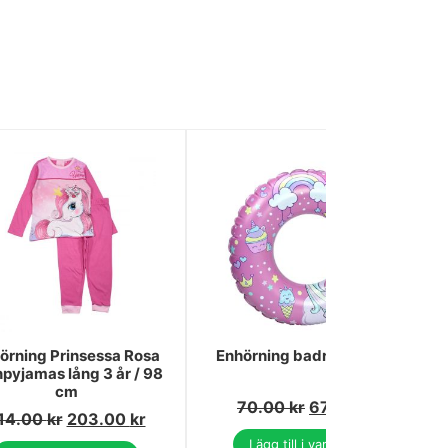
örning Prinsessa Rosa
Enhörning badring 51 cm
pyjamas lång 3 år / 98
cm
70.00
kr
67.00
kr
14.00
kr
203.00
kr
Lägg till i varukorg