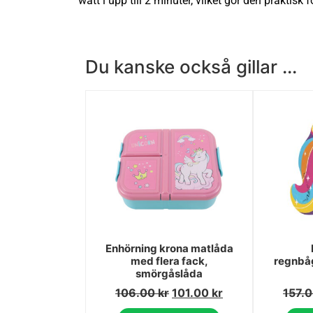
watt i upp till 2 minuter, vilket gör den praktisk
Du kanske också gillar ...
Enhörning krona matlåda
med flera fack,
regnbåg
smörgåslåda
106.00
kr
101.00
kr
157.