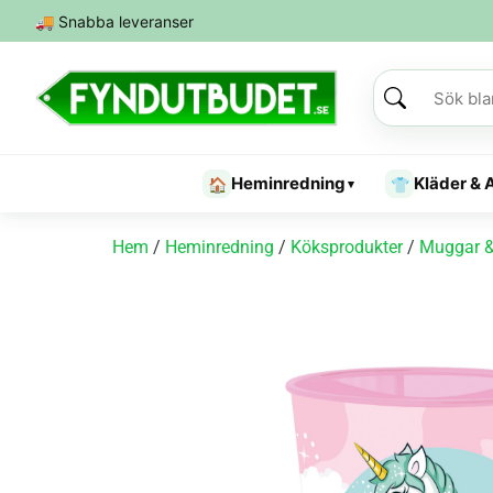
🚚
Snabba leveranser
Heminredning
Kläder & 
🏠
👕
▾
Hem
/
Heminredning
/
Köksprodukter
/
Muggar &