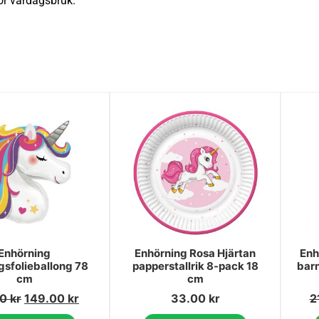
 för vardagsbruk.
Enhörning
Enhörning Rosa Hjärtan
Enh
sfolieballong 78
papperstallrik 8-pack 18
barn
cm
cm
00
kr
149.00
kr
33.00
kr
2