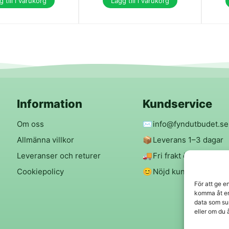
 till i varukorg
Lägg till i varukorg
Information
Kundservice
Om oss
✉️
info@fyndutbudet.se
Allmänna villkor
📦
Leverans 1–3 dagar
Leveranser och returer
🚚
Fri frakt över 299 kr
Cookiepolicy
😊
Nöjd kund-garanti
För att ge e
komma åt en
data som su
eller om du 