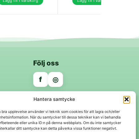
Lägg till i varukorg
Lägg till i varukorg
Följ oss
f
◎
Trygga betalningar
Hantera samtycke
Klarna
VISA
Mastercard
Swish
n bra upplevelse använder vi teknik som cookies för att lagra och/eller
hetsinformation. När du samtycker till dessa tekniker kan vi behandla
rfbeteende eller unika ID:n på denna webbplats. Om du inte samtycker
återkallar ditt samtycke kan detta påverka vissa funktioner negativt.