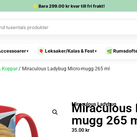
⭐ Bara
299.00
kr
kvar till fri frakt!
Accessoarer
Leksaker/Kalas & Fest
Rumsdoft
🎈
🌿
▾
▾
 Koppar
/ Miraculous Ladybug Micro-mugg 265 ml
Miraculous
Miraculous Ladybug
mugg 265 
35.00
kr