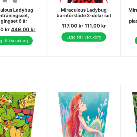
culous Ladybug
Miraculous Ladybug
Mir
nträningsset,
barnförkläde 2-delar set
ggingset 6 år
pla
117.00
kr
111.00
kr
00
kr
449.00
kr
Lägg till i varukorg
 till i varukorg