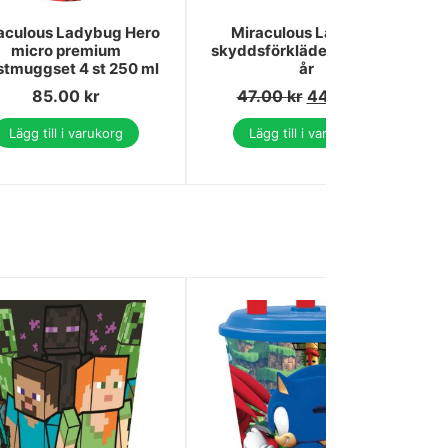
aculous Ladybug Hero
Miraculous Ladybug
micro premium
skyddsförkläde för barn 8
stmuggset 4 st 250 ml
år
85.00
kr
47.00
kr
44.00
kr
Lägg till i varukorg
Lägg till i varukorg