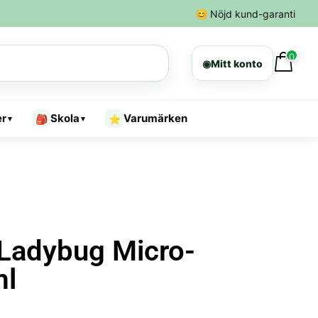
😊
Nöjd kund-garanti
0
◉
Mitt konto
er
Skola
Varumärken
🎒
⭐
▾
▾
 Ladybug Micro-
ml