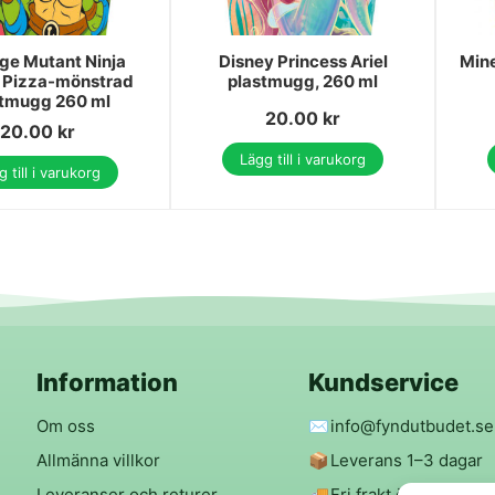
ge Mutant Ninja
Disney Princess Ariel
Mine
s Pizza-mönstrad
plastmugg, 260 ml
stmugg 260 ml
20.00
kr
20.00
kr
Lägg till i varukorg
 till i varukorg
Information
Kundservice
Om oss
✉️
info@fyndutbudet.se
Allmänna villkor
📦
Leverans 1–3 dagar
Leveranser och returer
🚚
Fri frakt över 299 kr