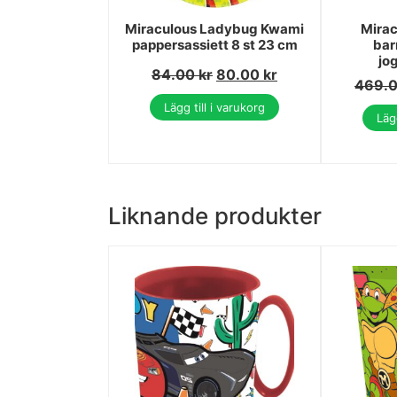
Miraculous Ladybug Kwami
Mira
pappersassiett 8 st 23 cm
bar
jo
84.00
kr
80.00
kr
469.
Lägg till i varukorg
Lägg
Liknande produkter