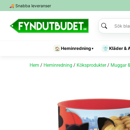
🚚
Snabba leveranser
Heminredning
Kläder & 
🏠
👕
▾
Hem
/
Heminredning
/
Köksprodukter
/
Muggar &