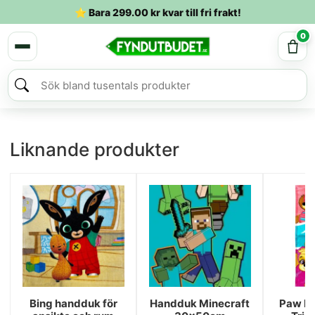
⭐ Bara
299.00
kr
kvar till fri frakt!
0
Liknande produkter
Bing handduk för
Handduk Minecraft
Paw Pa