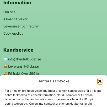
Information
Om oss
Allmänna villkor
Leveranser och returer
Cookiepolicy
Kundservice
✉️
info@fyndutbudet.se
📦
Leverans 1–3 dagar
🚚
Fri frakt över 299 kr
😊
Nöjd kund-garanti
Hantera samtycke
För att ge en bra upplevelse använder vi teknik som cookies för att lagra
och/eller komma åt enhetsinformation. När du samtycker till dessa
Följ oss
tekniker kan vi behandla data som surfbeteende eller unika ID:n på
denna webbplats. Om du inte samtycker eller om du återkallar ditt