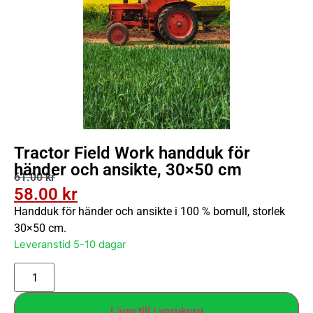
Tractor Field Work handduk för
händer och ansikte, 30×50 cm
61.00
kr
58.00
kr
Handduk för händer och ansikte i 100 % bomull, storlek
30×50 cm.
Leveranstid 5-10 dagar
Lägg till i varukorg