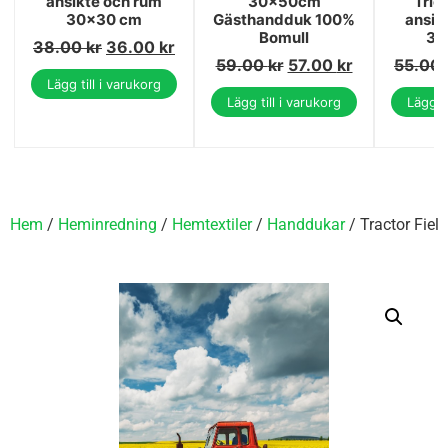
ansikte och rum
30x50cm
Trio
30x30 cm
Gästhandduk 100%
ansik
Bomull
30
38.00
kr
36.00
kr
59.00
kr
57.00
kr
55.00
Lägg till i varukorg
Lägg till i varukorg
Lägg ti
Hem
/
Heminredning
/
Hemtextiler
/
Handdukar
/ Tractor Fie