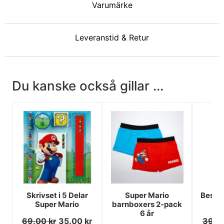
Varumärke
Leveranstid & Retur
Du kanske också gillar ...
Skrivset i 5 Delar
Super Mario
Bestic
Super Mario
barnboxers 2-pack
6 år
69.00
kr
35.00
kr
39.0