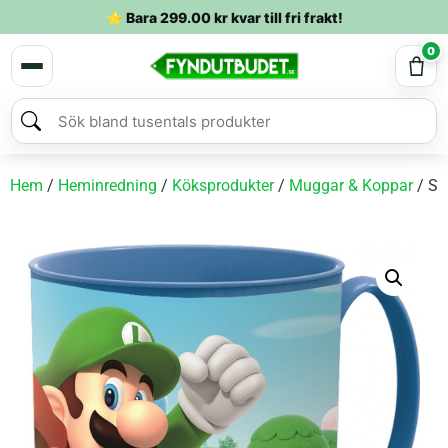
⭐ Bara
299.00
kr
kvar till fri frakt!
0
Hem
/
Heminredning
/
Köksprodukter
/
Muggar & Koppar
/ Su