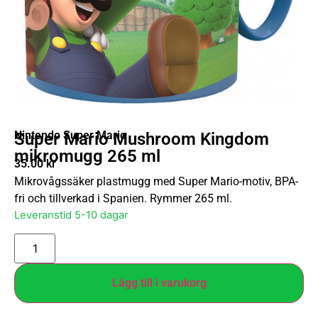
Nintendo Super Mario
Super Mario Mushroom Kingdom
mikromugg 265 ml
35.00
kr
Mikrovågssäker plastmugg med Super Mario-motiv, BPA-
fri och tillverkad i Spanien. Rymmer 265 ml.
Leveranstid 5-10 dagar
Lägg till i varukorg