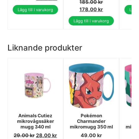
185.00
kr
178.00
kr
Lägg till i varukorg
Lägg 
Lägg till i varukorg
Liknande produkter
Animals Cutiez
Pokémon
P
mikrovågssäker
Charmander
Su
mugg 340 ml
mikromugg 350 ml
mikro
29.00
kr
28.00
kr
49.00
kr