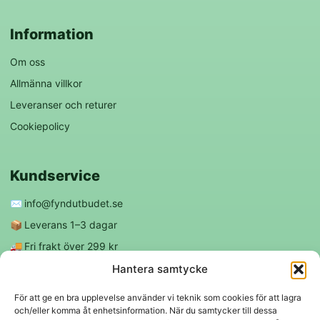
Information
Om oss
Allmänna villkor
Leveranser och returer
Cookiepolicy
Kundservice
✉️
info@fyndutbudet.se
📦
Leverans 1–3 dagar
🚚
Fri frakt över 299 kr
😊
Nöjd kund-garanti
Hantera samtycke
För att ge en bra upplevelse använder vi teknik som cookies för att lagra
och/eller komma åt enhetsinformation. När du samtycker till dessa
Följ oss