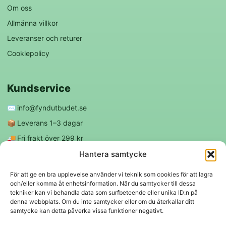
Om oss
Allmänna villkor
Leveranser och returer
Cookiepolicy
Kundservice
✉️
info@fyndutbudet.se
📦
Leverans 1–3 dagar
🚚
Fri frakt över 299 kr
😊
Nöjd kund-garanti
Hantera samtycke
För att ge en bra upplevelse använder vi teknik som cookies för att lagra
och/eller komma åt enhetsinformation. När du samtycker till dessa
Följ oss
tekniker kan vi behandla data som surfbeteende eller unika ID:n på
denna webbplats. Om du inte samtycker eller om du återkallar ditt
samtycke kan detta påverka vissa funktioner negativt.
f
◎