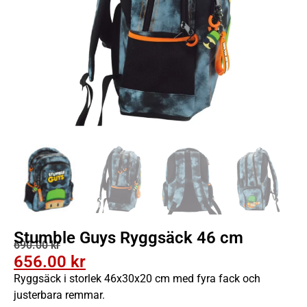
Stumble Guys Ryggsäck 46 cm
690.00
kr
656.00
kr
Ryggsäck i storlek 46x30x20 cm med fyra fack och
justerbara remmar.