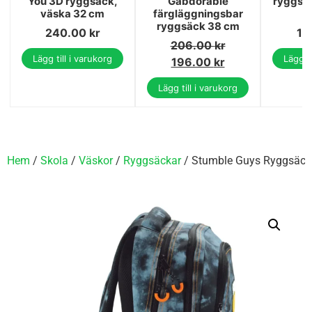
You 3D ryggsäck,
Gabdorable
ryggsäc
väska 32 cm
färgläggningsbar
ryggsäck 38 cm
240.00
kr
16
206.00
kr
Lägg till i varukorg
Lägg ti
196.00
kr
Lägg till i varukorg
Hem
/
Skola
/
Väskor
/
Ryggsäckar
/ Stumble Guys Ryggsäck