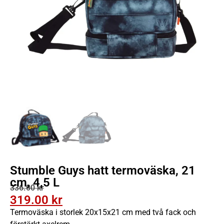
Stumble Guys hatt termoväska, 21
cm, 4,5 L
336.00
kr
319.00
kr
Termoväska i storlek 20x15x21 cm med två fack och