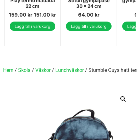
Play termo matlåda
Stitch gympapåse
gympap
22 cm
30 × 24 cm
159.00
kr
151.00
kr
64.00
kr
6
Lägg till i varukorg
Lägg till i varukorg
Lägg ti
Hem
/
Skola
/
Väskor
/
Lunchväskor
/ Stumble Guys hatt term