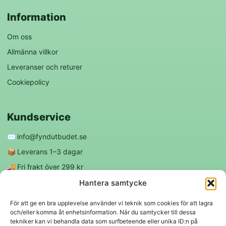
Information
Om oss
Allmänna villkor
Leveranser och returer
Cookiepolicy
Kundservice
✉️
info@fyndutbudet.se
📦
Leverans 1–3 dagar
🚚
Fri frakt över 299 kr
😊
Nöjd kund-garanti
Hantera samtycke
För att ge en bra upplevelse använder vi teknik som cookies för att lagra
och/eller komma åt enhetsinformation. När du samtycker till dessa
Följ oss
tekniker kan vi behandla data som surfbeteende eller unika ID:n på