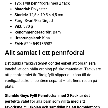
Typ:
Fyllt pennfodral med 2 fack
Material:
Polyester
Storlek:
12,5 × 19,5 × 4,5 cm
Färg:
Svart/Flerfärgad
Vikt:
370 g
Rekommenderad för:
Barn
Ursprungsland:
Kina
EAN:
5204549185982
Allt samlat i ett pennfodral
Det dubbla facksystemet gör det enkelt att organisera
innehållet och hålla ordning på skolmaterialet. Tack vare
att pennfodralet är färdigfyllt slipper du köpa till de
vanligaste skoltillbehören separat – allt finns redan på
plats.
Stumble Guys Fyllt Pennfodral med 2 Fack är det
perfekta valet för alla barn som vill ta med sitt
favoritspel till skolan och samtidigt ha ett komplett och