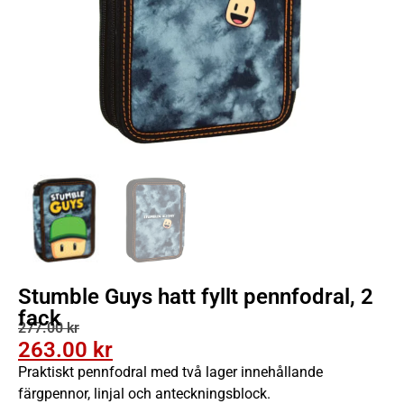
Stumble Guys hatt fyllt pennfodral, 2
fack
277.00
kr
263.00
kr
Praktiskt pennfodral med två lager innehållande
färgpennor, linjal och anteckningsblock.