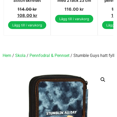
Stitch skrivset
med 2 fack 23 cm
pennfo
114.00
kr
116.00
kr
16
108.00
kr
15
Lägg till i varukorg
Lägg till i varukorg
Lägg ti
Hem
/
Skola
/
Pennfodral & Pennset
/ Stumble Guys hatt fyllt