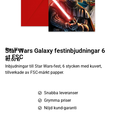
Star Wars
Star Wars Galaxy festinbjudningar 6
st FSC
40.00
kr
Inbjudningar till Star Wars-fest, 6 stycken med kuvert,
tillverkade av FSC-märkt papper.
Snabba leveranser
Grymma priser
Nöjd kund-garanti