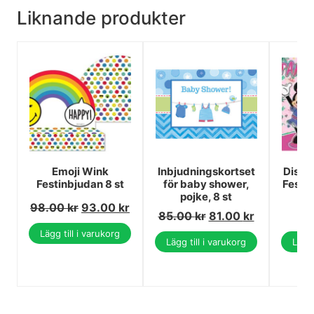
Liknande produkter
Emoji Wink
Inbjudningskortset
Disne
Festinbjudan 8 st
för baby shower,
Festi
pojke, 8 st
98.00
kr
93.00
kr
85.00
kr
81.00
kr
Lägg till i varukorg
Lägg till i varukorg
Lägg 