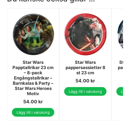
Star Wars
Star Wars
Star
Papptallrikar 23 cm
pappersassietter 8
pappe
– 8-pack
st 23 cm
st
Engångstallrikar –
54.00
kr
Barnkalas & Party –
Star Wars Heroes
Lägg till i varukorg
Lägg 
Motiv
54.00
kr
Lägg till i varukorg