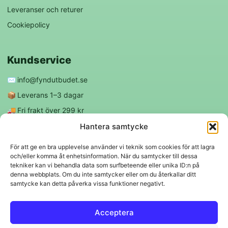
Leveranser och returer
Cookiepolicy
Kundservice
✉️
info@fyndutbudet.se
📦
Leverans 1–3 dagar
🚚
Fri frakt över 299 kr
😊
Nöjd kund-garanti
Hantera samtycke
För att ge en bra upplevelse använder vi teknik som cookies för att lagra
och/eller komma åt enhetsinformation. När du samtycker till dessa
Följ oss
tekniker kan vi behandla data som surfbeteende eller unika ID:n på
denna webbplats. Om du inte samtycker eller om du återkallar ditt
samtycke kan detta påverka vissa funktioner negativt.
f
◎
Acceptera
Trygga betalningar