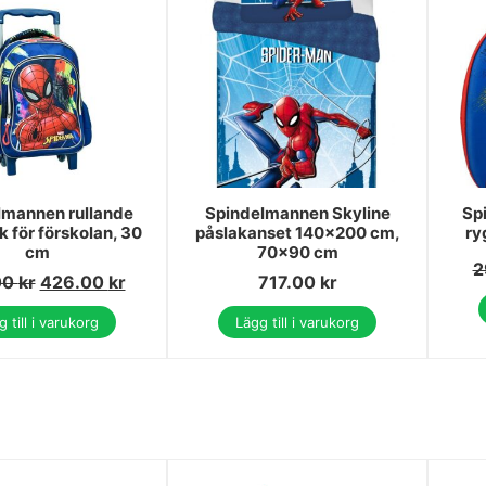
lmannen rullande
Spindelmannen Skyline
Sp
 för förskolan, 30
påslakanset 140x200 cm,
ry
cm
70x90 cm
2
00
kr
426.00
kr
717.00
kr
 till i varukorg
Lägg till i varukorg