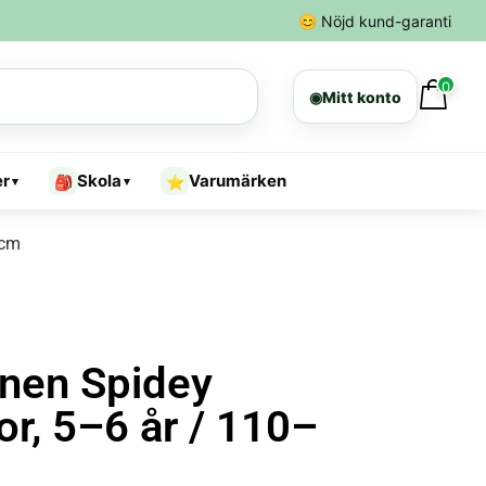
😊
Nöjd kund-garanti
0
◉
Mitt konto
er
Skola
Varumärken
🎒
⭐
▾
▾
 cm
nen Spidey
r, 5–6 år / 110–