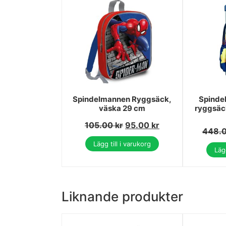
Spindelmannen Ryggsäck,
Spinde
väska 29 cm
ryggsäck
105.00
kr
95.00
kr
448.
Lägg till i varukorg
Lägg
Liknande produkter