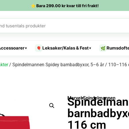
⭐ Bara
299.00
kr
kvar till fri frakt!
Accessoarer
Leksaker/Kalas & Fest
Rumsdoft
🎈
🌿
▾
▾
kter
/ Spindelmannen Spidey barnbadbyxor, 5–6 år / 110–116
Spindelman
Marvel Spindelmannen
barnbadbyxo
116 cm