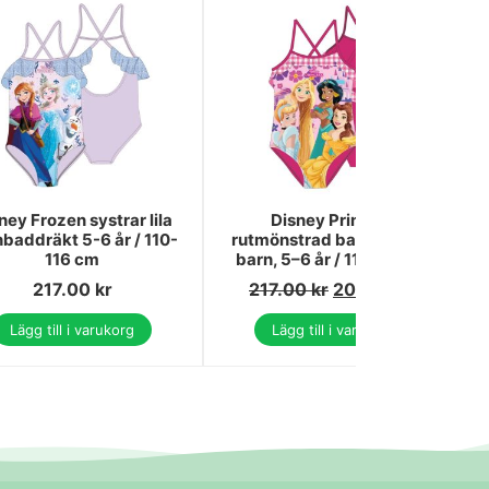
ney Frozen systrar lila
Disney Princess
baddräkt 5-6 år / 110-
rutmönstrad baddräkt för
116 cm
barn, 5–6 år / 110–116 cm
217.00
kr
217.00
kr
206.00
kr
Lägg till i varukorg
Lägg till i varukorg