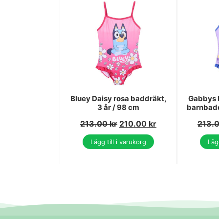
Bluey Daisy rosa baddräkt,
Gabbys 
3 år / 98 cm
barnbadd
213.00
kr
210.00
kr
213.
Lägg till i varukorg
Lägg