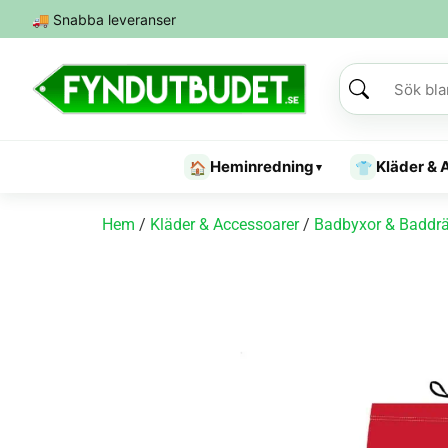
🚚
Snabba leveranser
Heminredning
Kläder & 
🏠
👕
▾
Hem
/
Kläder & Accessoarer
/
Badbyxor & Baddrä