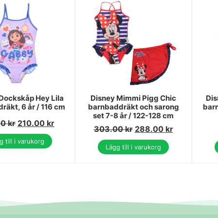
Dockskåp Hey Lila
Disney Mimmi Pigg Chic
Dis
räkt, 6 år / 116 cm
barnbaddräkt och sarong
barn
set 7-8 år / 122-128 cm
00
kr
210.00
kr
303.00
kr
288.00
kr
 till i varukorg
Lägg till i varukorg