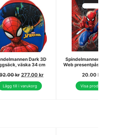
indelmannen Dark 3D
Spindelmannen World of
ggsäck, väska 34 cm
Web presentpåsar, 6-pack
92.00
kr
277.00
kr
20.00
kr
Lägg till i varukorg
Visa produkt