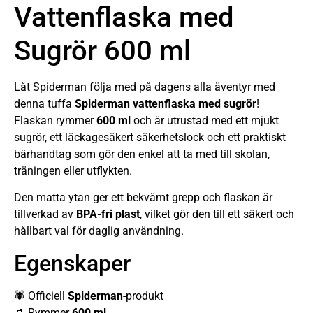
Vattenflaska med
Sugrör 600 ml
Låt Spiderman följa med på dagens alla äventyr med
denna tuffa
Spiderman vattenflaska med sugrör
!
Flaskan rymmer
600 ml
och är utrustad med ett mjukt
sugrör, ett läckagesäkert säkerhetslock och ett praktiskt
bärhandtag som gör den enkel att ta med till skolan,
träningen eller utflykten.
Den matta ytan ger ett bekvämt grepp och flaskan är
tillverkad av
BPA-fri plast
, vilket gör den till ett säkert och
hållbart val för daglig användning.
Egenskaper
🕷️ Officiell
Spiderman
-produkt
🥤 Rymmer
600 ml