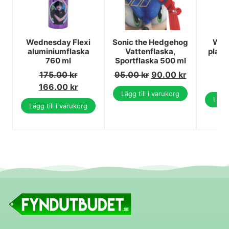
Wednesday Flexi
Sonic the Hedgehog
Won
aluminiumflaska
Vattenflaska,
plast
760 ml
Sportflaska 500 ml
1
175.00
kr
95.00
kr
90.00
kr
1
166.00
kr
Lägg till i varukorg
Lägg 
Lägg till i varukorg