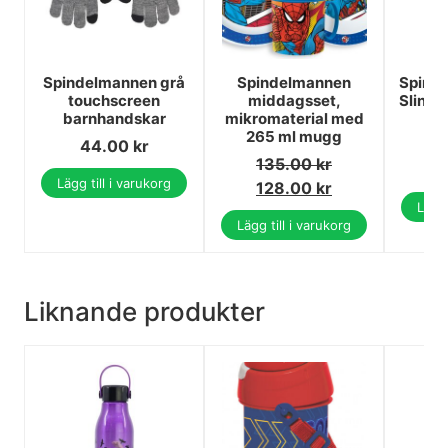
Spindelmannen grå
Spindelmannen
Spind
touchscreen
middagsset,
Slinge
barnhandskar
mikromaterial med
265 ml mugg
44.00
kr
5
135.00
kr
5
Lägg till i varukorg
128.00
kr
Lägg 
Lägg till i varukorg
Liknande produkter