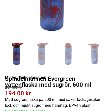
Marvel Spindelmannen
Spindelmannen Evergreen
vattenflaska med sugrör, 600 ml
204.00
kr
194.00
kr
Matt sugrörsflaska på 600 ml med säker, läckagesäker
lock och mjukt sugrör med handtag. BPA-fri plast.