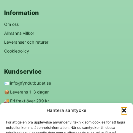
Information
Om oss
Allmänna villkor
Leveranser och returer
Cookiepolicy
Kundservice
✉️
info@fyndutbudet.se
📦
Leverans 1–3 dagar
🚚
Fri frakt över 299 kr
😊
Nöjd kund-garanti
Hantera samtycke
För att ge en bra upplevelse använder vi teknik som cookies för att lagra
och/eller komma åt enhetsinformation. När du samtycker till dessa
Följ oss
tekniker kan vi behandla data som surfbeteende eller unika ID:n på