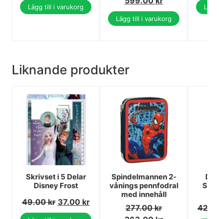
599.00
kr
Lägg till i varukorg
Lägg 
Lägg till i varukorg
Liknande produkter
Skrivset i 5 Delar
Spindelmannen 2-
Dis
Disney Frost
vånings pennfodral
Stit
med innehåll
49.00
kr
37.00
kr
277.00
kr
42.0