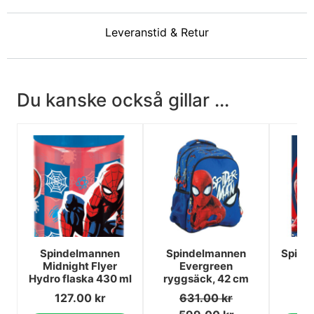
Leveranstid & Retur
Du kanske också gillar ...
Spindelmannen
Spindelmannen
Spinde
Midnight Flyer
Evergreen
po
Hydro flaska 430 ml
ryggsäck, 42 cm
10
127.00
kr
631.00
kr
1