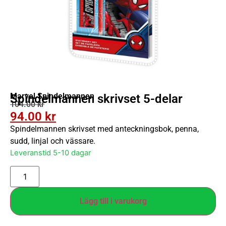
Marvel Spindelmannen
Spindelmannen skrivset 5-delar
104.00
kr
94.00
kr
Spindelmannen skrivset med anteckningsbok, penna,
sudd, linjal och vässare.
Leveranstid 5-10 dagar
Lägg till i varukorg