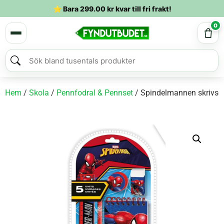
⭐ Bara
299.00
kr
kvar till fri frakt!
0
Hem
/
Skola
/
Pennfodral & Pennset
/ Spindelmannen skrivset