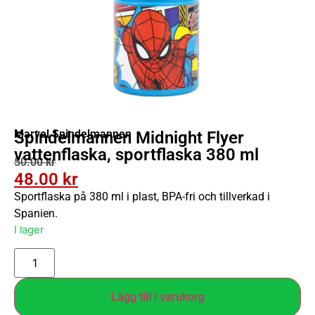
Marvel Spindelmannen
Spindelmannen Midnight Flyer
vattenflaska, sportflaska 380 ml
50.00
kr
48.00
kr
Sportflaska på 380 ml i plast, BPA-fri och tillverkad i
Spanien.
I lager
Lägg till i varukorg