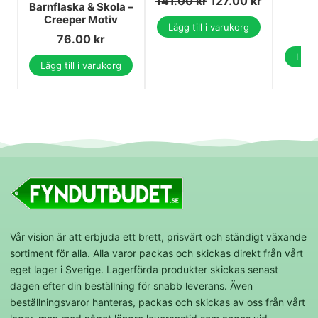
141.00
kr
127.00
kr
Barnflaska & Skola –
2
Creeper Motiv
Lägg till i varukorg
2
76.00
kr
Lägg 
Lägg till i varukorg
Vår vision är att erbjuda ett brett, prisvärt och ständigt växande
sortiment för alla. Alla varor packas och skickas direkt från vårt
eget lager i Sverige. Lagerförda produkter skickas senast
dagen efter din beställning för snabb leverans. Även
beställningsvaror hanteras, packas och skickas av oss från vårt