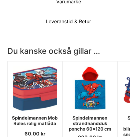
Varumärke
Leveranstid & Retur
Du kanske också gillar ...
Spindelmannen Mob
Spindelmannen
Spi
Rules rolig matlåda
strandhandduk
P
poncho 60x120 cm
blink
60.00
kr
sneake