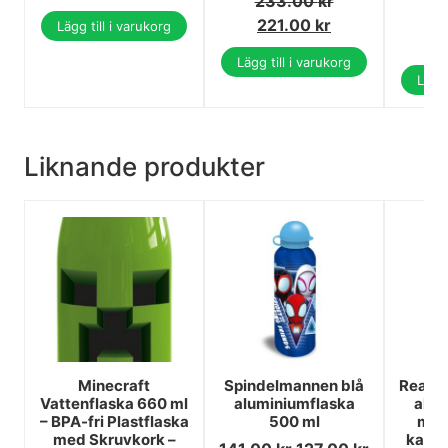
233.00
kr
5
221.00
kr
Lägg till i varukorg
4
Lägg till i varukorg
Lägg 
Liknande produkter
Minecraft
Spindelmannen blå
Real 
Vattenflaska 660 ml
aluminiumflaska
alum
– BPA-fri Plastflaska
500 ml
med
med Skruvkork –
karbi