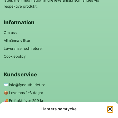
lager, men med något längre leveranstid som anges vid
respektive produkt.
Information
Om oss
Allmänna villkor
Leveranser och returer
Cookiepolicy
Kundservice
✉️
info@fyndutbudet.se
📦
Leverans 1–3 dagar
🚚
Fri frakt över 299 kr
😊
Nöjd kund-garanti
Hantera samtycke