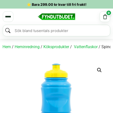
⭐ Bara
299.00
kr
kvar till fri frakt!
0
Hem
/
Heminredning
/
Köksprodukter
/
Vattenflaskor
/ Spinde