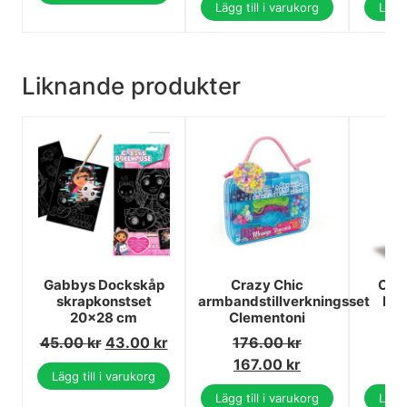
Lägg till i varukorg
Lägg 
Liknande produkter
Gabbys Dockskåp
Crazy Chic
Col
skrapkonstset
armbandstillverkningsset
Pen
20x28 cm
Clementoni
C
45.00
kr
43.00
kr
176.00
kr
1
167.00
kr
1
Lägg till i varukorg
Lägg till i varukorg
Lägg 