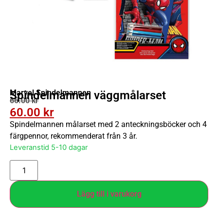
Marvel Spindelmannen
Spindelmannen väggmålarset
66.00
kr
60.00
kr
Spindelmannen målarset med 2 anteckningsböcker och 4
färgpennor, rekommenderat från 3 år.
Leveranstid 5-10 dagar
Lägg till i varukorg