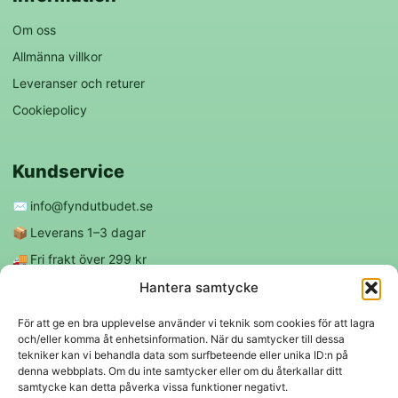
Om oss
Allmänna villkor
Leveranser och returer
Cookiepolicy
Kundservice
✉️
info@fyndutbudet.se
📦
Leverans 1–3 dagar
🚚
Fri frakt över 299 kr
😊
Nöjd kund-garanti
Hantera samtycke
För att ge en bra upplevelse använder vi teknik som cookies för att lagra
och/eller komma åt enhetsinformation. När du samtycker till dessa
Följ oss
tekniker kan vi behandla data som surfbeteende eller unika ID:n på
denna webbplats. Om du inte samtycker eller om du återkallar ditt
samtycke kan detta påverka vissa funktioner negativt.
f
◎