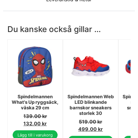
Du kanske också gillar ...
Spindelmannen
Spindelmannen Web
Spind
What's Up ryggsäck,
LED blinkande
röd
väska 29 cm
barnskor sneakers
snea
storlek 30
139.00
kr
519.00
kr
1
132.00
kr
499.00
kr
1
Lägg till i varukorg