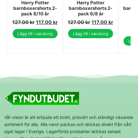
Harry Potter
Harry Potter
Su
barnboxershorts 2-
barnboxershorts 2-
barnbo
pack 8/10 år
pack 6/8 år
127.00
kr
117.00
kr
127.00
kr
117.00
kr
1
1
Lägg till i varukorg
Lägg till i varukorg
Lägg 
Vår vision är att erbjuda ett brett, prisvärt och ständigt växande
sortiment för alla. Alla varor packas och skickas direkt från vårt
eget lager i Sverige. Lagerförda produkter skickas senast