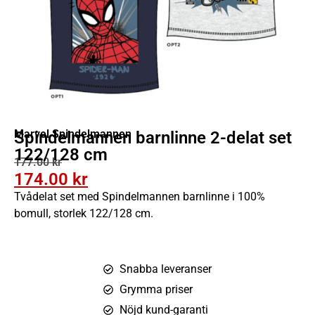
Marvel Spindelmannen
Spindelmannen barnlinne 2-delat set
122/128 cm
177.00
kr
174.00
kr
Tvådelat set med Spindelmannen barnlinne i 100%
bomull, storlek 122/128 cm.
Snabba leveranser
Grymma priser
Nöjd kund-garanti