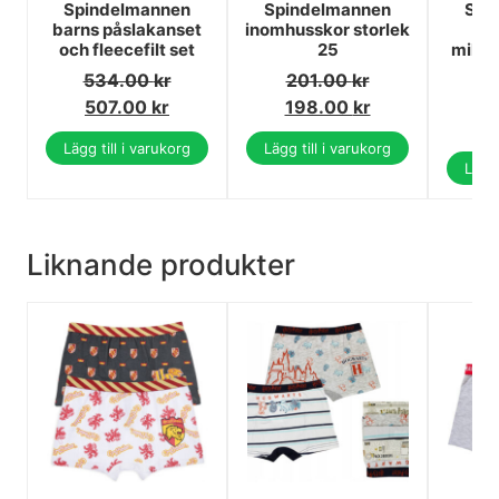
Spindelmannen
Spindelmannen
Spi
barns påslakanset
inomhusskor storlek
mi
och fleecefilt set
25
mikro
26
534.00
kr
201.00
kr
1
507.00
kr
198.00
kr
1
Lägg till i varukorg
Lägg till i varukorg
Lägg 
Liknande produkter