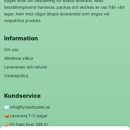
dagen efter din beställning för snabb leverans. Även
beställningsvaror hanteras, packas och skickas av oss från vårt
lager, men med något längre leveranstid som anges vid
respektive produkt.
Information
Om oss
Allmänna villkor
Leveranser och returer
Cookiepolicy
Kundservice
✉️
info@fyndutbudet.se
📦
Leverans 1–3 dagar
🚚
Fri frakt över 299 kr