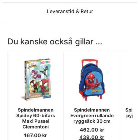
Leveranstid & Retur
Du kanske också gillar ...
Spindelmannen
Spindelmannen
Spind
Spidey 60-bitars
Evergreen rullande
pyjam
Maxi Pussel
ryggsäck 30 cm
å
Clementoni
462.00
kr
2
167.00
kr
439.00
kr
2