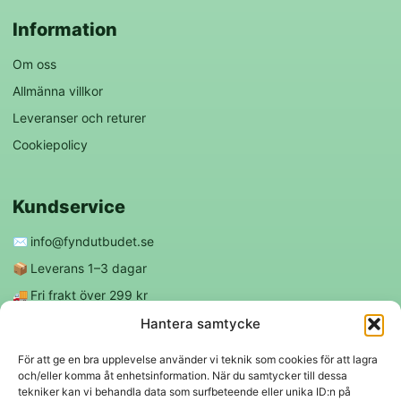
Information
Om oss
Allmänna villkor
Leveranser och returer
Cookiepolicy
Kundservice
✉️
info@fyndutbudet.se
📦
Leverans 1–3 dagar
🚚
Fri frakt över 299 kr
😊
Nöjd kund-garanti
Hantera samtycke
För att ge en bra upplevelse använder vi teknik som cookies för att lagra
och/eller komma åt enhetsinformation. När du samtycker till dessa
Följ oss
tekniker kan vi behandla data som surfbeteende eller unika ID:n på