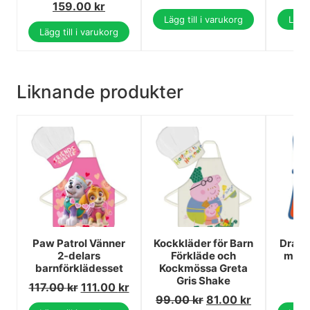
159.00
kr
Lägg till i varukorg
Lägg 
Lägg till i varukorg
Liknande produkter
Paw Patrol Vänner
Kockkläder för Barn
Drago
2-delars
Förkläde och
målar
barnförklädesset
Kockmössa Greta
Gris Shake
117.00
kr
111.00
kr
1
99.00
kr
81.00
kr