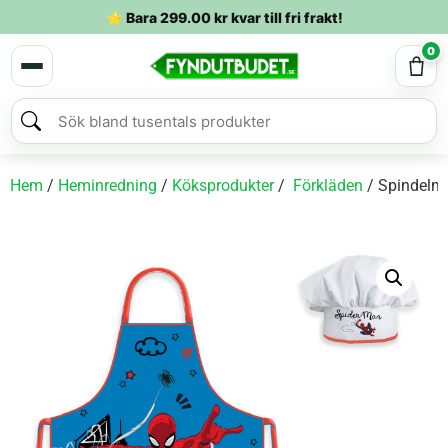
⭐ Bara
299.00
kr
kvar till fri frakt!
0
Hem
/
Heminredning
/
Köksprodukter
/
Förkläden
/ Spindelma