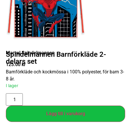
Marvel Spindelmannen
Spindelmannen Barnförkläde 2-
delars set
125.00
kr
Barnförkläde och kockmössa i 100% polyester, för barn 3-
8 år.
I lager
Lägg till i varukorg