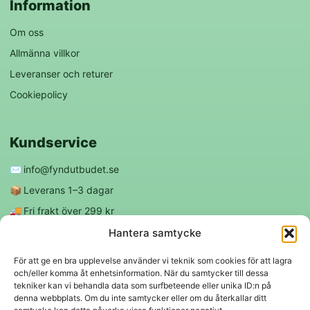
Information
Om oss
Allmänna villkor
Leveranser och returer
Cookiepolicy
Kundservice
✉️
info@fyndutbudet.se
📦
Leverans 1–3 dagar
🚚
Fri frakt över 299 kr
😊
Nöjd kund-garanti
Hantera samtycke
För att ge en bra upplevelse använder vi teknik som cookies för att lagra
och/eller komma åt enhetsinformation. När du samtycker till dessa
Följ oss
tekniker kan vi behandla data som surfbeteende eller unika ID:n på
denna webbplats. Om du inte samtycker eller om du återkallar ditt