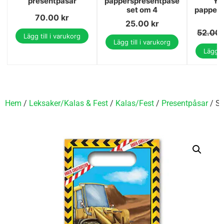
presentpåsar
papperspresentpåse
Yo
set om 4
pappers
70.00
kr
25.00
kr
52.00
Lägg till i varukorg
Lägg till i varukorg
Lägg ti
Hem
/
Leksaker/Kalas & Fest
/
Kalas/Fest
/
Presentpåsar
/ Se