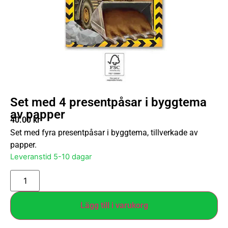
Set med 4 presentpåsar i byggtema
av papper
40.00
kr
Set med fyra presentpåsar i byggtema, tillverkade av
papper.
Leveranstid 5-10 dagar
Lägg till i varukorg