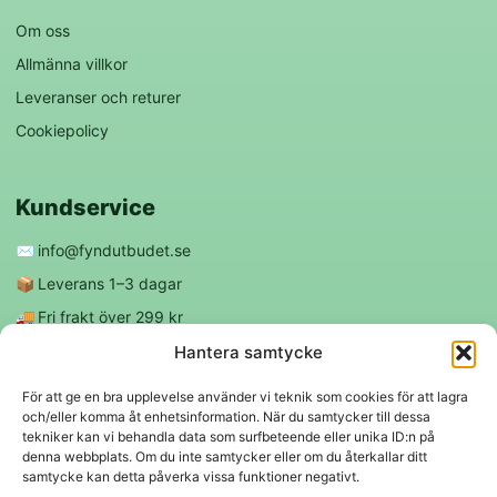
Om oss
Allmänna villkor
Leveranser och returer
Cookiepolicy
Kundservice
✉️
info@fyndutbudet.se
📦
Leverans 1–3 dagar
🚚
Fri frakt över 299 kr
😊
Nöjd kund-garanti
Hantera samtycke
För att ge en bra upplevelse använder vi teknik som cookies för att lagra
och/eller komma åt enhetsinformation. När du samtycker till dessa
Följ oss
tekniker kan vi behandla data som surfbeteende eller unika ID:n på
denna webbplats. Om du inte samtycker eller om du återkallar ditt
samtycke kan detta påverka vissa funktioner negativt.
f
◎