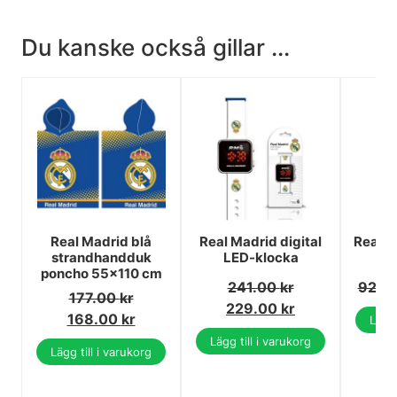
Du kanske också gillar ...
Real Madrid blå
Real Madrid digital
Real M
strandhandduk
LED-klocka
poncho 55x110 cm
241.00
kr
92.0
177.00
kr
229.00
kr
168.00
kr
Lägg 
Lägg till i varukorg
Lägg till i varukorg