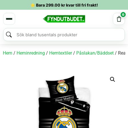
⭐ Bara
299.00
kr
kvar till fri frakt!
0
Hem
/
Heminredning
/
Hemtextiler
/
Påslakan/Bäddset
/ Real