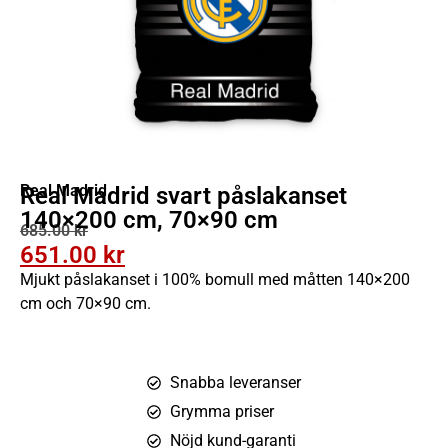
Real Madrid
Real Madrid svart påslakanset
140×200 cm, 70×90 cm
685.00
kr
651.00
kr
Mjukt påslakanset i 100% bomull med måtten 140×200
cm och 70×90 cm.
Snabba leveranser
Grymma priser
Nöjd kund-garanti