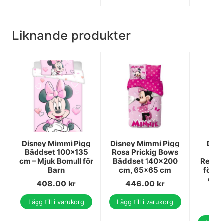
Liknande produkter
Disney Mimmi Pigg
Disney Mimmi Pigg
Dis
Bäddset 100x135
Rosa Prickig Bows
cm – Mjuk Bomull för
Bäddset 140×200
Regn
Barn
cm, 65x65 cm
för 
cm,
408.00
kr
446.00
kr
3
Lägg till i varukorg
Lägg till i varukorg
3