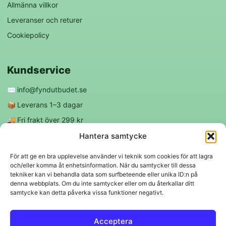
Allmänna villkor
Leveranser och returer
Cookiepolicy
Kundservice
✉️
info@fyndutbudet.se
📦
Leverans 1–3 dagar
🚚
Fri frakt över 299 kr
😊
Nöjd kund-garanti
Hantera samtycke
För att ge en bra upplevelse använder vi teknik som cookies för att lagra
och/eller komma åt enhetsinformation. När du samtycker till dessa
Följ oss
tekniker kan vi behandla data som surfbeteende eller unika ID:n på
denna webbplats. Om du inte samtycker eller om du återkallar ditt
samtycke kan detta påverka vissa funktioner negativt.
f
◎
Acceptera