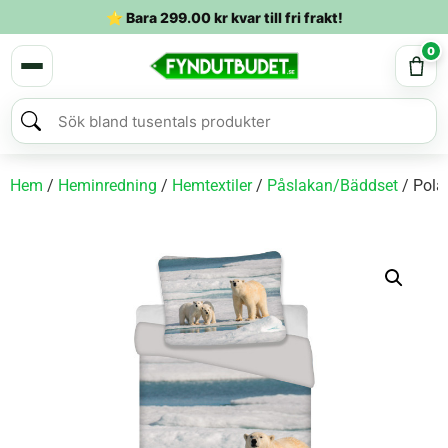
⭐ Bara
299.00
kr
kvar till fri frakt!
0
Hem
/
Heminredning
/
Hemtextiler
/
Påslakan/Bäddset
/ Pola