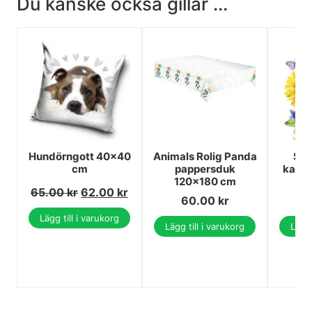
Du kanske också gillar ...
Hundörngott 40x40
Animals Rolig Panda
Ser
cm
pappersduk
kattm
120x180 cm
3
65.00
kr
62.00
kr
60.00
kr
Lägg till i varukorg
Lägg till i varukorg
Lägg 