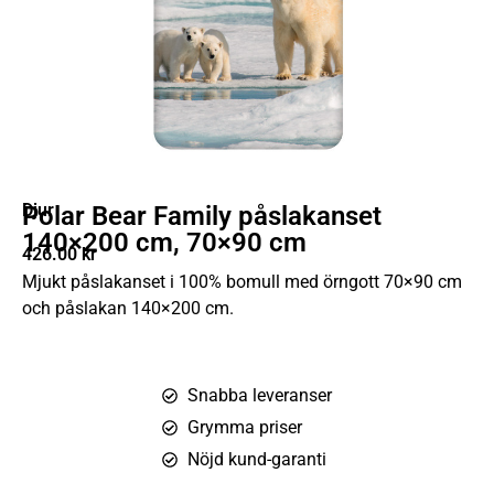
Djur
Polar Bear Family påslakanset
140×200 cm, 70×90 cm
426.00
kr
Mjukt påslakanset i 100% bomull med örngott 70×90 cm
och påslakan 140×200 cm.
Snabba leveranser
Grymma priser
Nöjd kund-garanti