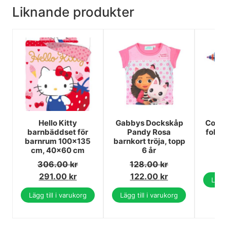
Liknande produkter
Hello Kitty
Gabbys Dockskåp
Colou
barnbäddset för
Pandy Rosa
folie
barnrum 100×135
barnkort tröja, topp
1
cm, 40×60 cm
6 år
1
306.00
kr
128.00
kr
291.00
kr
122.00
kr
Lägg 
Lägg till i varukorg
Lägg till i varukorg